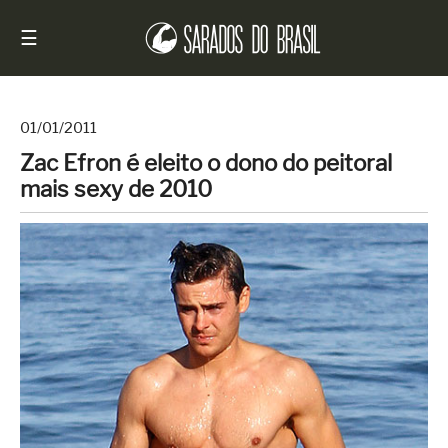
☰
01/01/2011
Zac Efron é eleito o dono do peitoral
Início
mais sexy de 2010
Notícias
Sarados
do
Brasil
Entrevistas
Antes
e
Depois