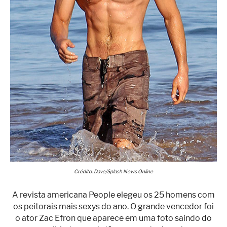
Superação
Fisiculturismo
Anabolizantes
Suplementação
Alimentação
Treino
Saúde
Ensaios
Concursos
Crédito: Dave/Splash News Online
Moda
A revista americana People elegeu os 25 homens com
Praia
os peitorais mais sexys do ano. O grande vencedor foi
Contato
o ator Zac Efron que aparece em uma foto saindo do