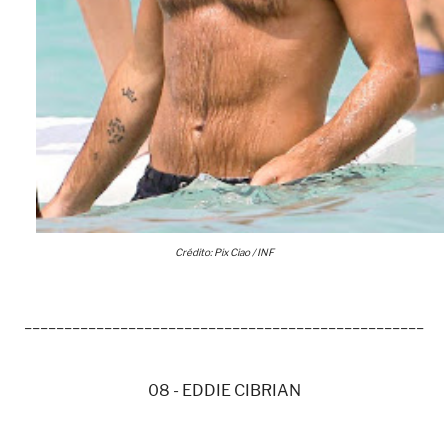
Crédito: Pix Ciao / INF
__________________________________________________
08 - EDDIE CIBRIAN