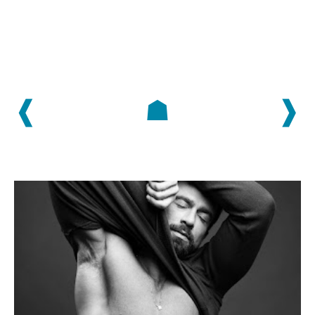
❰
☗
❱