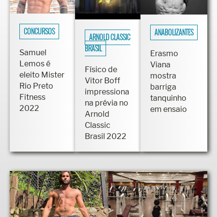
CONCURSOS
ANABOLIZANTES
ARNOLD CLASSIC
BRASIL
Samuel
Erasmo
Lemos é
Viana
Físico de
eleito Mister
mostra
Vitor Boff
Rio Preto
barriga
impressiona
Fitness
tanquinho
na prévia no
2022
em ensaio
Arnold
Classic
Brasil 2022