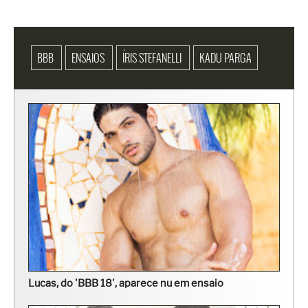
BBB
ENSAIOS
ÍRIS STEFANELLI
KADU PARGA
Lucas, do 'BBB 18', aparece nu em ensaio