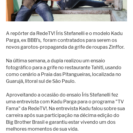
Superação
Fisiculturismo
Anabolizantes
A repórter da RedeTV! Íris Stefanelli e o modelo Kadu
Suplementação
Parga, ex BBB's, foram contratados para serem os
Alimentação
novos garotos-propaganda da grife de roupas Zinffor.
Treino
Na última semana, a dupla realizou um ensaio
fotográfico para a grife no restaurante Tahiti, usando
Saúde
como cenário a Praia das Pitangueiras, localizada no
Ensaios
Guarujá, litoral sul de São Paulo.
Concursos
Aproveitando a ocasião do ensaio Íris Stefanelli fez
uma entrevista com Kadu Parga para o programa "TV
Moda
Fama" da RedeTV!. Na entrevista Kadu falou sobre sua
carreira após sua participação na décima edição do
Praia
Big Brother Brasil e garantiu estar vivendo um dos
Contato
melhores momentos de sua vida.