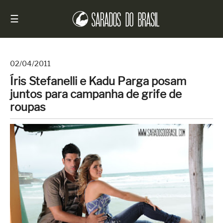
☰
02/04/2011
Íris Stefanelli e Kadu Parga posam
Início
juntos para campanha de grife de
Notícias
roupas
Sarados
do
Brasil
Entrevistas
Antes
e
Depois