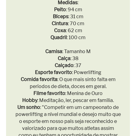
Medidas
:
Peito
: 94 cm
Bíceps
: 31 cm
Cintura
: 70 cm
Coxa
: 62 cm
Quadril
: 100 cm
Camisa
: Tamanho M
Calça
: 38
Calçado
: 37
Esporte favorito
: Powerlifting
Comida favorita
: O que mais sinto falta em
períodos de dieta, doces em geral.
Filme favorito
: Menina de Ouro
Hobby
: Meditação, ler, pescar em família.
Um sonho
: "Competir em um campeonato de
powerlifting a nível mundial e desejo muito que
o esporte em nosso país seja reconhecido e
valorizado para que muitos atletas assim
como eu tenham a oportunidade de mostrar