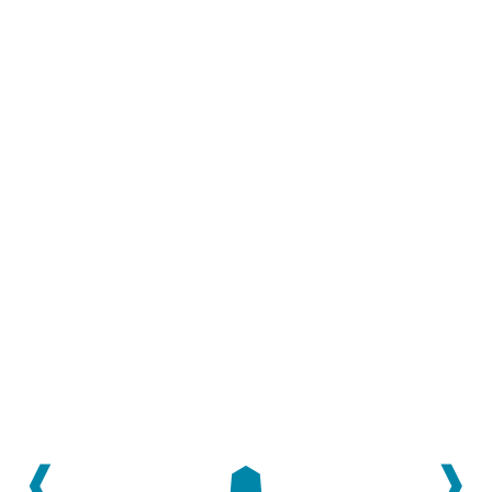
❰
☗
❱