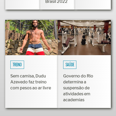
Brasil 2022
TREINO
SAÚDE
Sem camisa, Dudu
Governo do Rio
Azevedo faz treino
determina a
com pesos ao ar livre
suspensão de
atividades em
academias