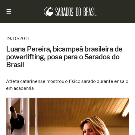
☰
19/10/2011
Luana Pereira, bicampeã brasileira de
Início
powerlifting, posa para o Sarados do
Notícias
Brasil
Sarados
do
Atleta catarinense mostrou o físico sarado durante ensaio
Brasil
em academia
Entrevistas
Antes
e
Depois