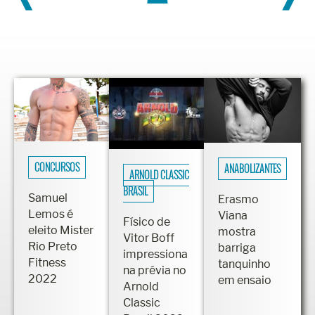
CONCURSOS
ANABOLIZANTES
ARNOLD CLASSIC
BRASIL
Samuel
Erasmo
Lemos é
Viana
Físico de
eleito Mister
mostra
Vitor Boff
Rio Preto
barriga
impressiona
Fitness
tanquinho
na prévia no
2022
em ensaio
Arnold
Classic