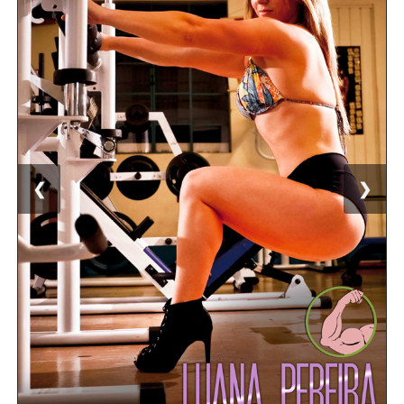
Superação
Fisiculturismo
Anabolizantes
Suplementação
Alimentação
Treino
❮
❯
Saúde
Ensaios
Concursos
Moda
Praia
Contato