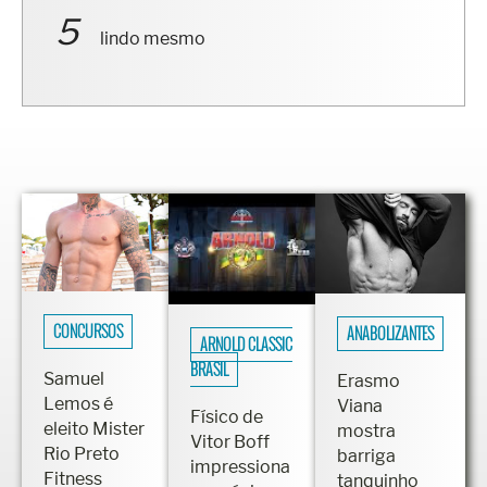
lindo mesmo
CONCURSOS
ANABOLIZANTES
ARNOLD CLASSIC
BRASIL
Samuel
Erasmo
Lemos é
Viana
Físico de
eleito Mister
mostra
Vitor Boff
Rio Preto
barriga