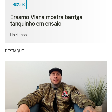
SARADOS DO BRASIL
Fisiculturistas Lucas Luz e Vinícius
Ribeiro mostram os corpos sarados
em ensaio
Há 7 anos
DESTAQUE