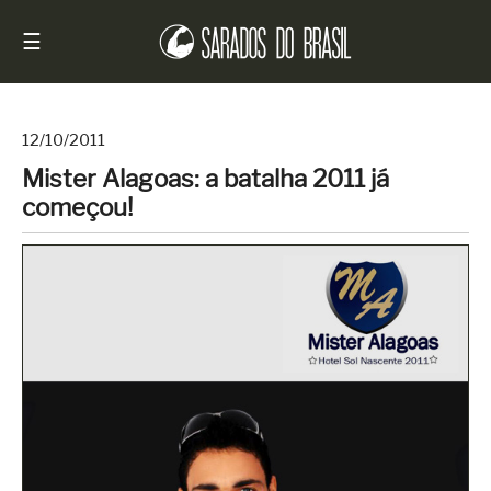
☰
12/10/2011
Mister Alagoas: a batalha 2011 já
Início
começou!
Notícias
Sarados
do
Brasil
Entrevistas
Antes
e
Depois