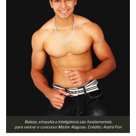
Superação
Fisiculturismo
Anabolizantes
Suplementação
Alimentação
Treino
Saúde
Ensaios
Concursos
Moda
Praia
Beleza, simpatia e inteligência são fundamentais
para vencer o concurso Mister Alagoas. Crédito: André Fon
Contato