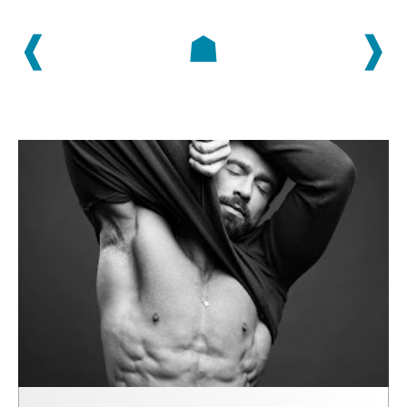
❰
☗
❱