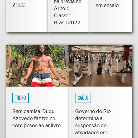
impressiona
Fitness
tanquinho
na prévia no
2022
em ensaio
Arnold
Classic
Brasil 2022
TREINO
SAÚDE
Sem camisa, Dudu
Governo do Rio
Azevedo faz treino
determina a
com pesos ao ar livre
suspensão de