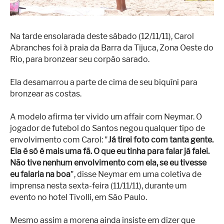
Superação
Fisiculturismo
Na tarde ensolarada deste sábado (12/11/11), Carol
Anabolizantes
Abranches foi à praia da Barra da Tijuca, Zona Oeste do
Suplementação
Rio, para bronzear seu corpão sarado.
Alimentação
Ela desamarrou a parte de cima de seu biquíni para
bronzear as costas.
Treino
A modelo afirma ter vivido um affair com Neymar. O
Saúde
jogador de futebol do Santos negou qualquer tipo de
Ensaios
envolvimento com Carol: "
Já tirei foto com tanta gente.
Ela é só é mais uma fã. O que eu tinha para falar já falei.
Concursos
Não tive nenhum envolvimento com ela, se eu tivesse
eu falaria na boa
", disse Neymar em uma coletiva de
Moda
imprensa nesta sexta-feira (11/11/11), durante um
Praia
evento no hotel Tivolli, em São Paulo.
Contato
Mesmo assim a morena ainda insiste em dizer que