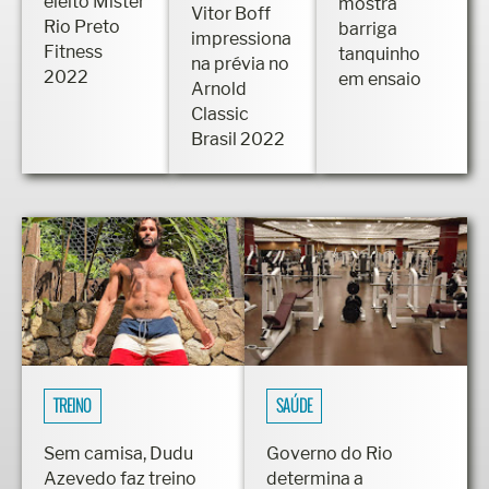
eleito Mister
mostra
Vitor Boff
Rio Preto
barriga
impressiona
Fitness
tanquinho
na prévia no
2022
em ensaio
Arnold
Classic
Brasil 2022
TREINO
SAÚDE
Sem camisa, Dudu
Governo do Rio
Azevedo faz treino
determina a