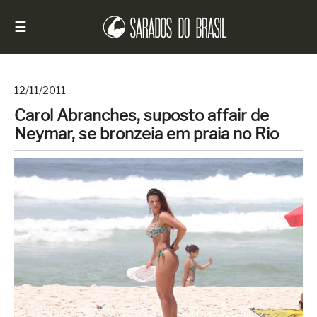
☰
12/11/2011
Carol Abranches, suposto affair de
Início
Neymar, se bronzeia em praia no Rio
Notícias
Sarados
do
Brasil
Entrevistas
Antes
e
Depois