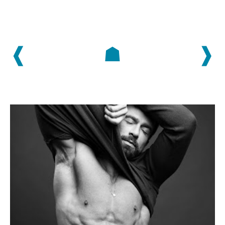
❰
☗
❱