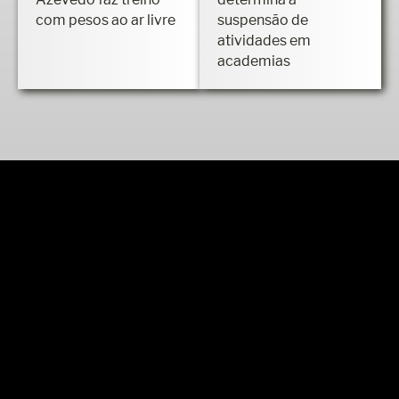
com pesos ao ar livre
suspensão de
atividades em
academias