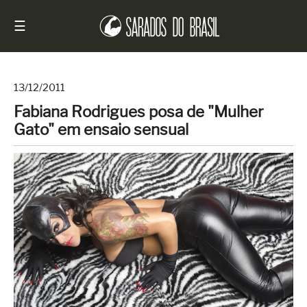
☰
13/12/2011
Fabiana Rodrigues posa de "Mulher
Início
Gato" em ensaio sensual
Notícias
Sarados
do
Brasil
Entrevistas
Antes
e
Depois