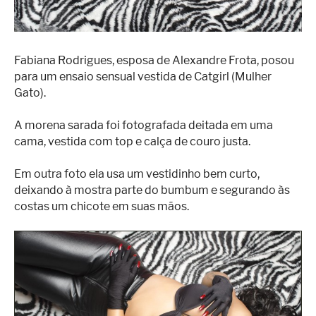
Superação
Fisiculturismo
Anabolizantes
Fabiana Rodrigues, esposa de Alexandre Frota, posou
para um ensaio sensual vestida de Catgirl (Mulher
Suplementação
Gato).
Alimentação
A morena sarada foi fotografada deitada em uma
Treino
cama, vestida com top e calça de couro justa.
Saúde
Em outra foto ela usa um vestidinho bem curto,
deixando à mostra parte do bumbum e segurando às
Ensaios
costas um chicote em suas mãos.
Concursos
Moda
Praia
Contato