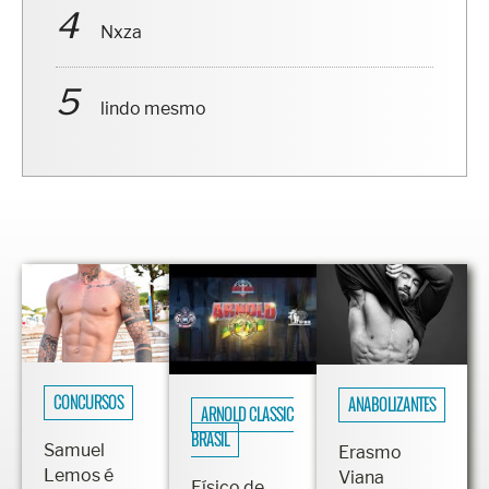
Nxza
lindo mesmo
CONCURSOS
ANABOLIZANTES
ARNOLD CLASSIC
BRASIL
Samuel
Erasmo
Lemos é
Viana
Físico de