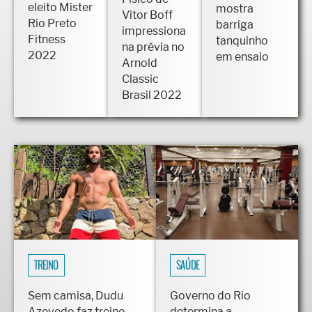
eleito Mister
mostra
Vitor Boff
Rio Preto
barriga
impressiona
Fitness
tanquinho
na prévia no
2022
em ensaio
Arnold
Classic
Brasil 2022
TREINO
SAÚDE
Sem camisa, Dudu
Governo do Rio
Azevedo faz treino
determina a