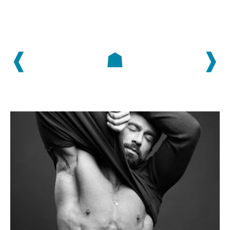
❰
☗
❱