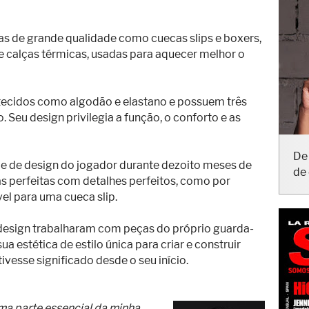
s de grande qualidade como cuecas slips e boxers,
s e calças térmicas, usadas para aquecer melhor o
ecidos como algodão e elastano e possuem três
o. Seu design privilegia a função, o conforto e as
pe de design do jogador durante dezoito meses de
De 
as perfeitas com detalhes perfeitos, como por
de 
el para uma cueca slip.
design trabalharam com peças do próprio guarda-
a estética de estilo única para criar e construir
vesse significado desde o seu início.
ma parte essencial da minha