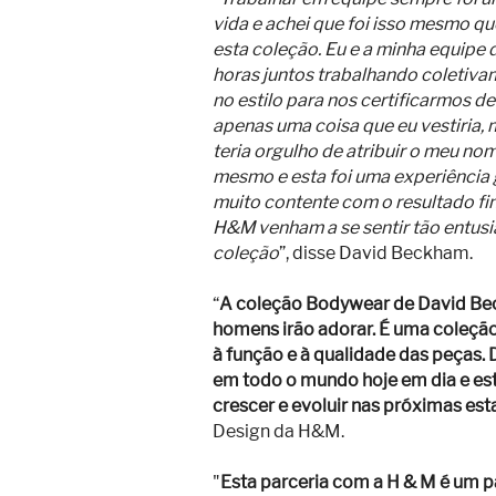
vida e achei que foi isso mesmo q
esta coleção. Eu e a minha equipe
horas juntos trabalhando coletiva
no estilo para nos certificarmos de
apenas uma coisa que eu vestiria
teria orgulho de atribuir o meu no
mesmo e esta foi uma experiência 
muito contente com o resultado fin
H&M venham a se sentir tão entus
coleção
”, disse David Beckham.
“
A coleção Bodywear de David Bec
homens irão adorar. É uma coleção
à função e à qualidade das peças
em todo o mundo hoje em dia e est
crescer e evoluir nas próximas es
Design da H&M.
"
Esta parceria com a H & M é um p