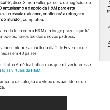
 ícone
", disse Simon Fuller, parceiro de negócios de
O entusiasmo e o apoio da H&M para este
sua escala e alcance, continuará a reforçar o
t
r do mundo
", completou.
parceria feita com a H&M em longo prazo e que irá
 modelos, novos tecidos e novos padrões.
s consumidores a partir do dia 2 de Fevereiro de
lhadas em 40 países.
filial na América Latina, mas quem tiver interesse
s
lojas virtuais da H&M
.
ançamento da coleção e o vídeo dos bastidores do
da.