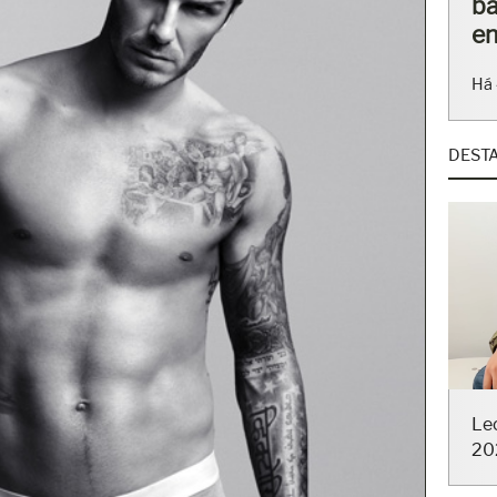
e 
mo
sa
Há 
DEST
Le
20