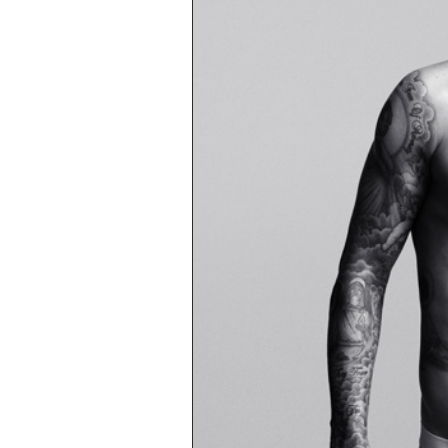
Superação
Fisiculturismo
Anabolizantes
Suplementação
Alimentação
Treino
Saúde
Ensaios
Concursos
Moda
Praia
Contato