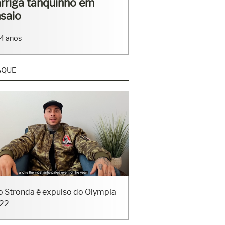
Vinícius Ribeiro
stram os corpos
rados em ensaio
7 anos
AQUE
o Stronda é expulso do Olympia
22