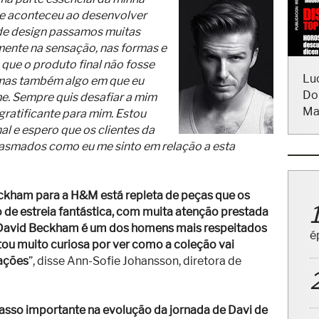
ue aconteceu ao desenvolver
 de design passamos muitas
mente na sensação, nas formas e
 que o produto final não fosse
, mas também algo em que eu
Lu
me. Sempre quis desafiar a mim
Do
gratificante para mim. Estou
Ma
al e espero que os clientes da
iasmados como eu me sinto em relação a esta
kham para a H&M está repleta de peças que os
 de estreia fantástica, com muita atenção prestada
. David Beckham é um dos homens mais respeitados
ou muito curiosa por ver como a coleção vai
é
tações
”, disse Ann-Sofie Johansson, diretora de
asso importante na evolução da jornada de Davi de