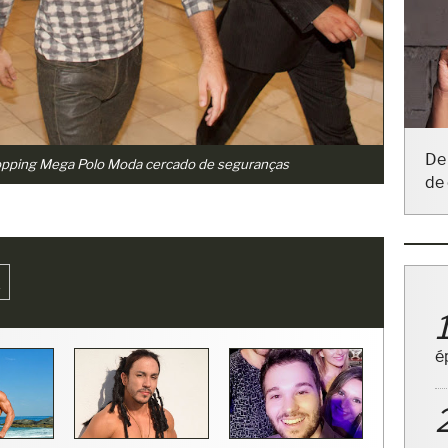
De 
de 
hopping Mega Polo Moda cercado de seguranças
A
é