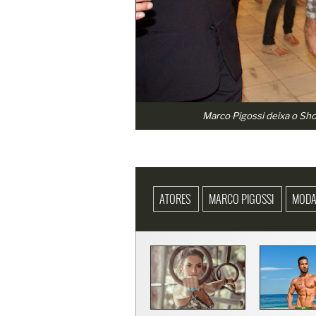
Marco Pigossi deixa o S
ATORES
MARCO PIGOSSI
MOD