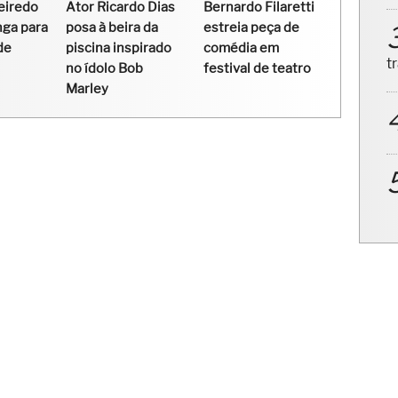
eiredo
Ator Ricardo Dias
Bernardo Filaretti
nga para
posa à beira da
estreia peça de
t
de
piscina inspirado
comédia em
no ídolo Bob
festival de teatro
Marley