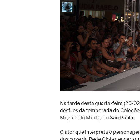
Superação
Fisiculturismo
Anabolizantes
Suplementação
Alimentação
Treino
Saúde
Ensaios
Concursos
Na tarde desta quarta-feira (29/02
Moda
desfiles da temporada do Coleçõ
Mega Polo Moda, em São Paulo.
Praia
O ator que interpreta o personag
Contato
das nove da Rede Globo, encerrou o