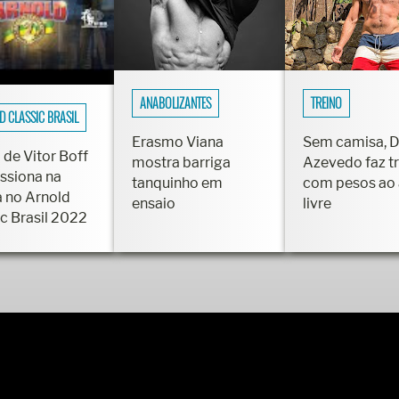
ANABOLIZANTES
TREINO
D CLASSIC BRASIL
Erasmo Viana
Sem camisa, 
 de Vitor Boff
mostra barriga
Azevedo faz t
ssiona na
tanquinho em
com pesos ao 
a no Arnold
ensaio
livre
ic Brasil 2022