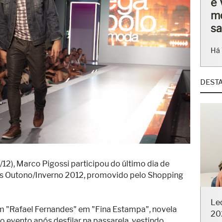
ba
en
Há 
DEST
/12), Marco Pigossi participou do último dia de
es Outono/Inverno 2012, promovido pelo Shopping
Le
20
em "Rafael Fernandes" em "Fina Estampa", novela
 evento após desfilar na passarela, vestindo