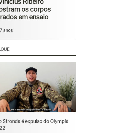
rriga tanquinho em
saio
4 anos
AQUE
o Stronda é expulso do Olympia
22