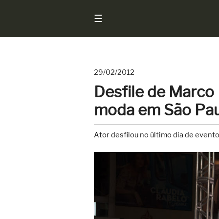
☰
29/02/2012
Início
Desfile de Marco 
Notícias
moda em São Pau
Sarados
do
Ator desfilou no último dia de even
Brasil
Entrevistas
Antes
e
Depois