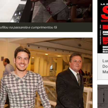
sfilou na passarela e cumprimentou fã
Lu
Do
Ma