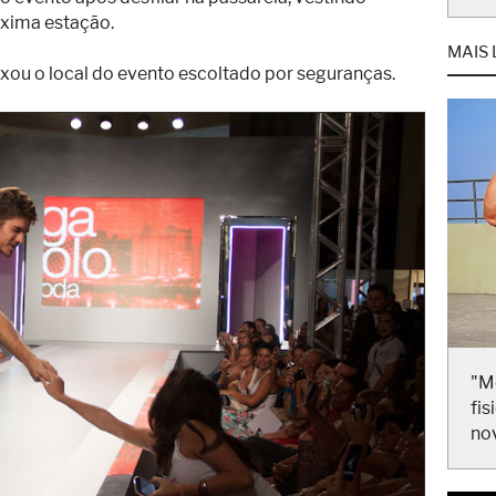
óxima estação.
MAIS 
eixou o local do evento escoltado por seguranças.
"M
fis
no