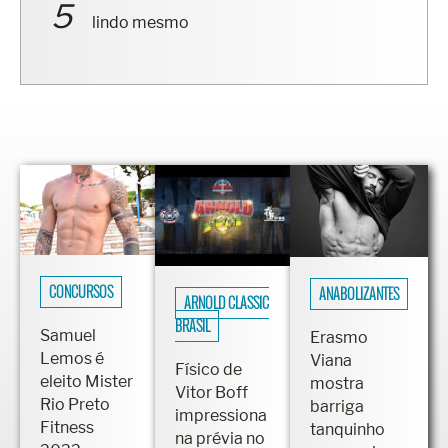
lindo mesmo
CONCURSOS
ANABOLIZANTES
ARNOLD CLASSIC
BRASIL
Samuel
Erasmo
Lemos é
Viana
Físico de
eleito Mister
mostra
Vitor Boff
Rio Preto
barriga
impressiona
Fitness
tanquinho
na prévia no