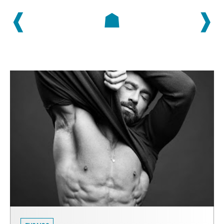
❰
☗
❱