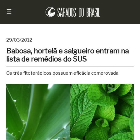
☰
29/03/2012
Babosa, hortelã e salgueiro entram na
Início
lista de remédios do SUS
Notícias
Os três fitoterápicos possuem eficácia comprovada
Sarados
do
Brasil
Entrevistas
Antes
e
Depois