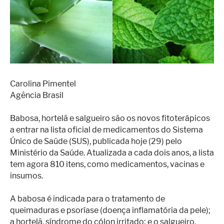
Superação
Fisiculturismo
Anabolizantes
Suplementação
Alimentação
Carolina Pimentel
Agência Brasil
Treino
Saúde
Babosa, hortelã e salgueiro são os novos fitoterápicos
a entrar na lista oficial de medicamentos do Sistema
Ensaios
Único de Saúde (SUS), publicada hoje (29) pelo
Ministério da Saúde. Atualizada a cada dois anos, a lista
Concursos
tem agora 810 itens, como medicamentos, vacinas e
insumos.
Moda
Praia
A babosa é indicada para o tratamento de
queimaduras e psoríase (doença inflamatória da pele);
Contato
a hortelã, síndrome do cólon irritado; e o salgueiro,