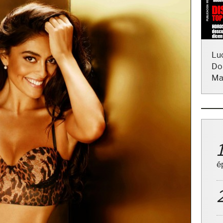
Lu
Do
Ma
é