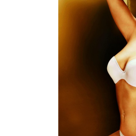
Superação
Fisiculturismo
Anabolizantes
Suplementação
Alimentação
Treino
Saúde
Ensaios
Concursos
Moda
Praia
Contato