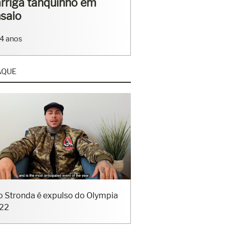
rriga tanquinho em
saio
4 anos
AQUE
o Stronda é expulso do Olympia
22