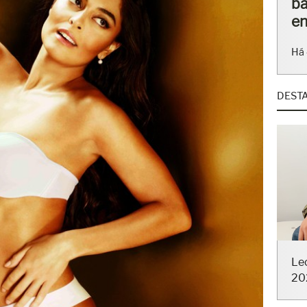
ba
en
Há 
DEST
Le
20