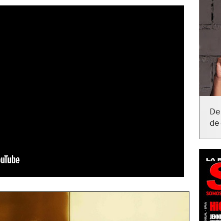
De 
de 