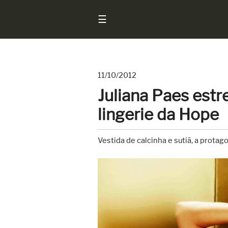
☰
11/10/2012
Início
Juliana Paes est
Notícias
lingerie da Hope
Sarados
do
Vestida de calcinha e sutiã, a prota
Brasil
Entrevistas
Antes
e
Depois