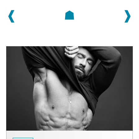
❰
☗
❱