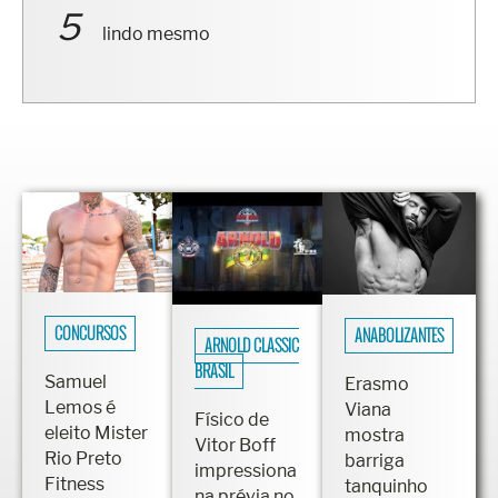
lindo mesmo
CONCURSOS
ANABOLIZANTES
ARNOLD CLASSIC
BRASIL
Samuel
Erasmo
Lemos é
Viana
Físico de
eleito Mister
mostra
Vitor Boff
Rio Preto
barriga
impressiona
Fitness
tanquinho
na prévia no