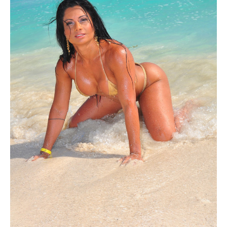
Superação
Fisiculturismo
Anabolizantes
Suplementação
Alimentação
Treino
Saúde
Ensaios
Concursos
Moda
Praia
Contato