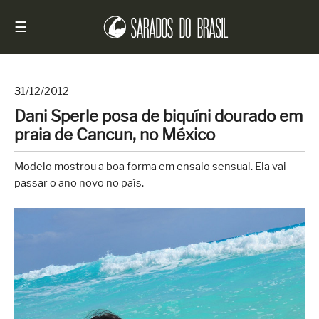
☰
31/12/2012
Dani Sperle posa de biquíni dourado em
Início
praia de Cancun, no México
Notícias
Modelo mostrou a boa forma em ensaio sensual. Ela vai
Sarados
passar o ano novo no país.
do
Brasil
Entrevistas
Antes
e
Depois