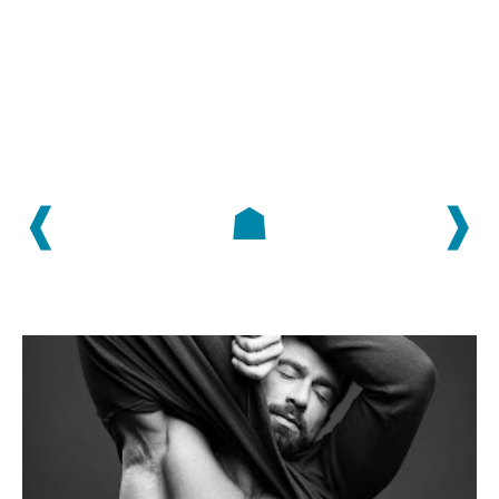
❰
☗
❱