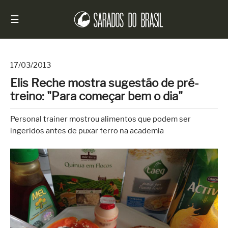
☰
17/03/2013
Elis Reche mostra sugestão de pré-
Início
treino: "Para começar bem o dia"
Notícias
Personal trainer mostrou alimentos que podem ser
Sarados
ingeridos antes de puxar ferro na academia
do
Brasil
Entrevistas
Antes
e
Depois