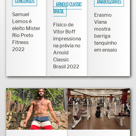
CONCURSOS
ANABOLIZANTES
ARNOLD CLASSIC
BRASIL
Samuel
Erasmo
Lemos é
Viana
Físico de
eleito Mister
mostra
Vitor Boff
Rio Preto
barriga
impressiona
Fitness
tanquinho
na prévia no
2022
em ensaio
Arnold
Classic
Brasil 2022