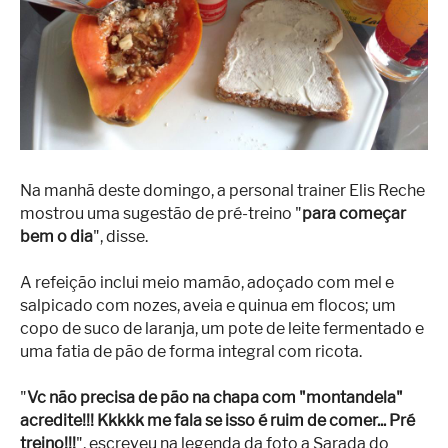
Superação
Fisiculturismo
Anabolizantes
Suplementação
Alimentação
Na manhã deste domingo, a personal trainer Elis Reche
Treino
mostrou uma sugestão de pré-treino "
para começar
Saúde
bem o dia
", disse.
Ensaios
A refeição inclui meio mamão, adoçado com mel e
salpicado com nozes, aveia e quinua em flocos; um
Concursos
copo de suco de laranja, um pote de leite fermentado e
uma fatia de pão de forma integral com ricota.
Moda
Praia
"
Vc não precisa de pão na chapa com "montandela"
acredite!!! Kkkkk me fala se isso é ruim de comer... Pré
Contato
treino!!!
", escreveu na legenda da foto a Sarada do