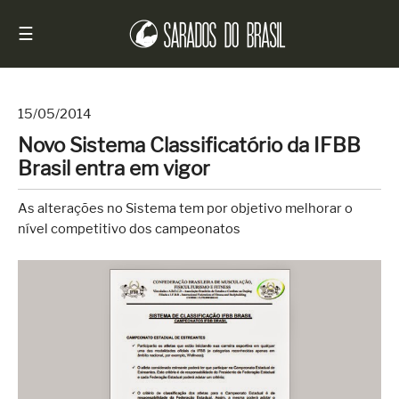
☰
15/05/2014
Novo Sistema Classificatório da IFBB
Início
Brasil entra em vigor
Notícias
As alterações no Sistema tem por objetivo melhorar o
Sarados
nível competitivo dos campeonatos
do
Brasil
Entrevistas
Antes
e
Depois