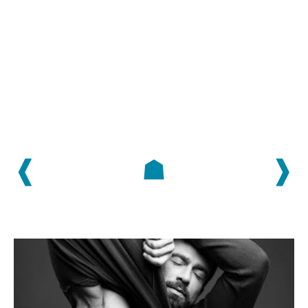
❰
☗
❱