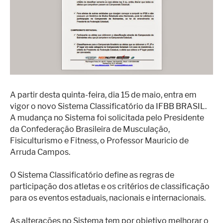
Superação
Fisiculturismo
Anabolizantes
Suplementação
Alimentação
A partir desta quinta-feira, dia 15 de maio, entra em
Treino
vigor o novo Sistema Classificatório da IFBB BRASIL.
Saúde
A mudança no Sistema foi solicitada pelo Presidente
da Confederação Brasileira de Musculação,
Ensaios
Fisiculturismo e Fitness, o Professor Mauricio de
Arruda Campos.
Concursos
O Sistema Classificatório define as regras de
Moda
participação dos atletas e os critérios de classificação
Praia
para os eventos estaduais, nacionais e internacionais.
Contato
As alterações no Sistema tem por objetivo melhorar o