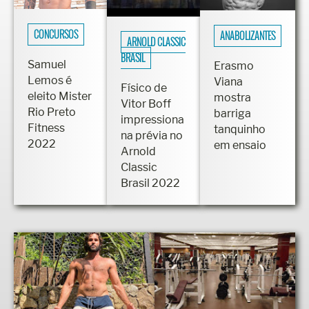
CONCURSOS
ANABOLIZANTES
ARNOLD CLASSIC
BRASIL
Samuel
Erasmo
Lemos é
Viana
Físico de
eleito Mister
mostra
Vitor Boff
Rio Preto
barriga
impressiona
Fitness
tanquinho
na prévia no
2022
em ensaio
Arnold
Classic
Brasil 2022