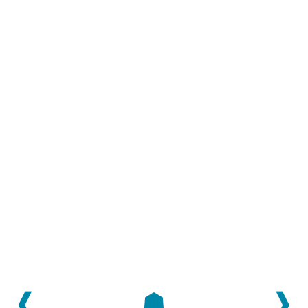
❰
☗
❱