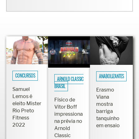
lindo mesmo
CONCURSOS
ANABOLIZANTES
ARNOLD CLASSIC
BRASIL
Samuel
Erasmo
Lemos é
Viana
Físico de
eleito Mister
mostra
Vitor Boff
Rio Preto
barriga
impressiona
Fitness
tanquinho
na prévia no
2022
em ensaio
Arnold