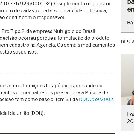
ba
n° 10.776.929/0001-34). O suplemento não possui
en
 número de cadastro da Responsabilidade Técnica,
não condiz com o responsável.
Há 
 Pro Tipo 2, da empresa Nutrigold do Brasil
 decisão ocorreu porque a formulação do produto
DEST
uem cadastro na Agência. Os demais medicamentos
estão suspensos.
ades com atribuições terapêuticas, de saúde ou
imentos comercializados pela empresa Priscila de
decisão tem como base o item 3.1 da
RDC 259/2002
.
icial da União (DOU).
Le
20