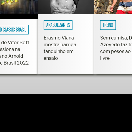
ANABOLIZANTES
TREINO
D CLASSIC BRASIL
Erasmo Viana
Sem camisa, 
 de Vitor Boff
mostra barriga
Azevedo faz t
ssiona na
tanquinho em
com pesos ao 
a no Arnold
ensaio
livre
ic Brasil 2022