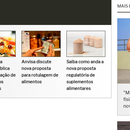
MAIS 
ça
Anvisa discute
Saiba como anda a
blica
nova proposta
nova proposta
lação de
para rotulagem de
regulatória de
os
alimentos
suplementos
s
alimentares
"M
fis
no