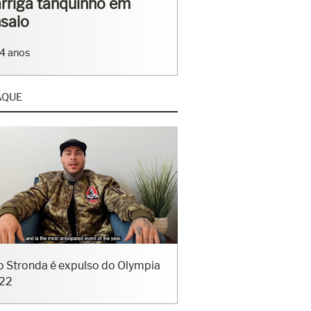
rriga tanquinho em
saio
4 anos
AQUE
o Stronda é expulso do Olympia
22