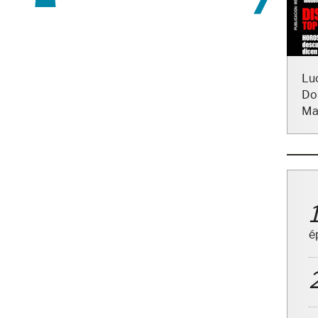
Lu
Do
Ma
é