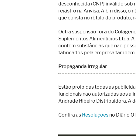
Superação
desconhecida (CNPJ inválido sob 
registro na Anvisa. Além disso, o
Fisiculturismo
que consta no rótulo do produto, 
Anabolizantes
Outra suspensão foi a do Colágeno
Suplementação
Suplementos Alimentícios Ltda. A
contém substâncias que não poss
Alimentação
fabricados pela empresa também 
Treino
Propaganda Irregular
Saúde
Ensaios
Estão proibidas todas as publicid
funcionais não autorizadas aos al
Concursos
Andrade Ribeiro Distribuidora. A 
Moda
Confira as
Resoluções
no Diário Of
Praia
Contato