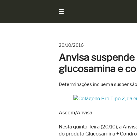
☰
20/10/2016
Início
Anvisa suspende
Notícias
glucosamina e co
Sarados
do
Determinações incluem a suspensão
Brasil
Entrevistas
Antes
Ascom/Anvisa
e
Depois
Nesta quinta-feira (20/10), a Anvisa
do produto Glucosamina + Condroi