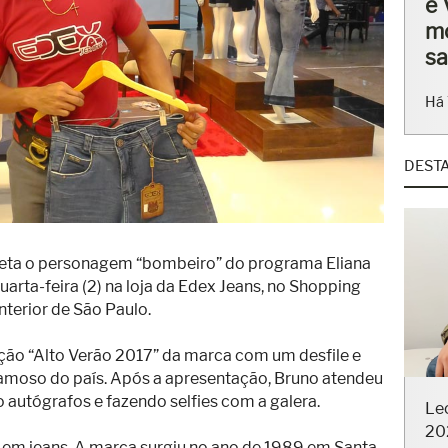
ba
en
Há 
DEST
reta o personagem “bombeiro” do programa Eliana
uarta-feira (2) na loja da Edex Jeans, no Shopping
interior de São Paulo.
eção “Alto Verão 2017” da marca com um desfile e
moso do país. Após a apresentação, Bruno atendeu
Le
o autógrafos e fazendo selfies com a galera.
20
l em jeans. A marca surgiu no ano de 1989 em Santa