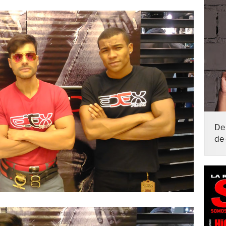
De 
de 