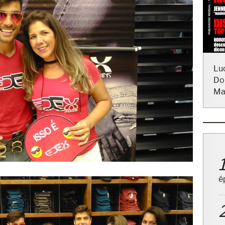
Lu
Do
Ma
é