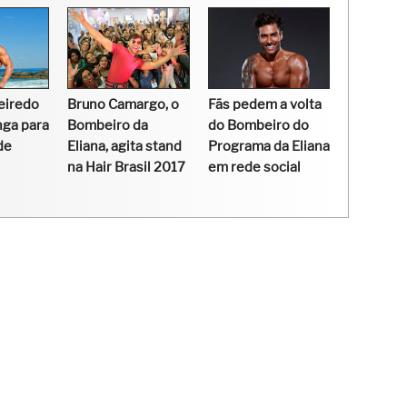
eiredo
Bruno Camargo, o
Fãs pedem a volta
nga para
Bombeiro da
do Bombeiro do
de
Eliana, agita stand
Programa da Eliana
na Hair Brasil 2017
em rede social