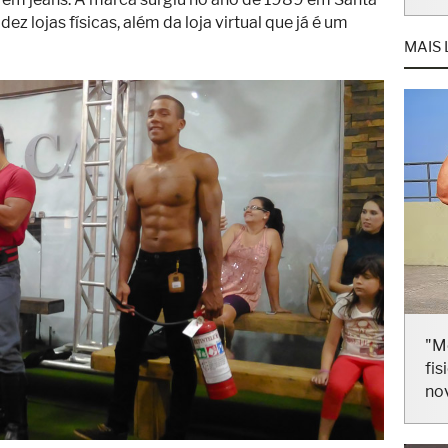
MAIS 
z lojas físicas, além da loja virtual que já é um
"M
fis
no