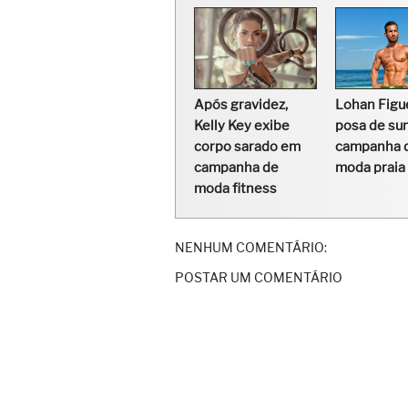
Após gravidez,
Lohan Figu
Kelly Key exibe
posa de su
corpo sarado em
campanha 
campanha de
moda praia
moda fitness
NENHUM COMENTÁRIO:
POSTAR UM COMENTÁRIO