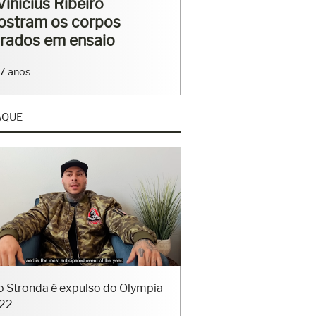
rriga tanquinho em
saio
4 anos
AQUE
o Stronda é expulso do Olympia
22