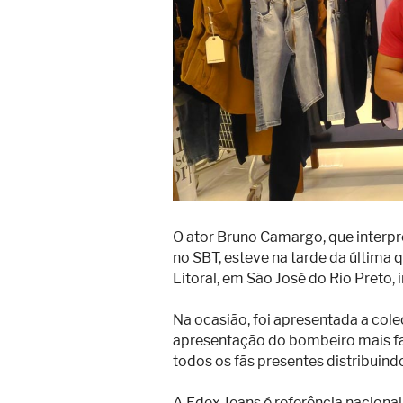
Superação
Fisiculturismo
Anabolizantes
Suplementação
Alimentação
Treino
Saúde
O ator Bruno Camargo, que interp
Ensaios
no SBT, esteve na tarde da última q
Litoral, em São José do Rio Preto, 
Concursos
Moda
Na ocasião, foi apresentada a col
apresentação do bombeiro mais fa
Praia
todos os fãs presentes distribuind
Contato
A Edex Jeans é referência naciona