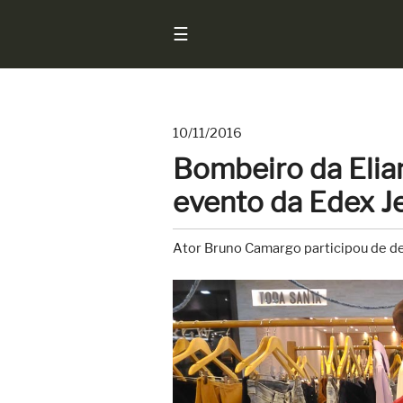
☰
10/11/2016
Início
Bombeiro da Elia
Notícias
evento da Edex J
Sarados
do
Ator Bruno Camargo participou de de
Brasil
Entrevistas
Antes
e
Depois