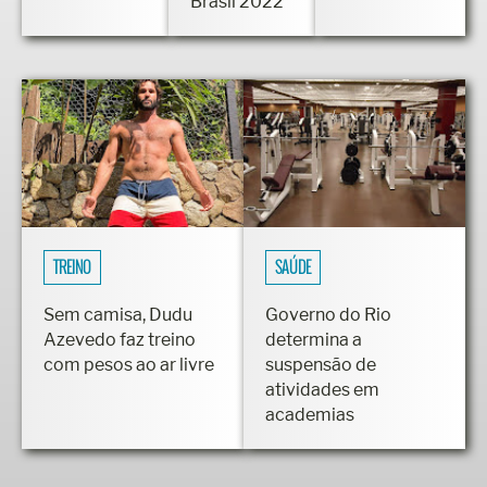
Brasil 2022
TREINO
SAÚDE
Sem camisa, Dudu
Governo do Rio
Azevedo faz treino
determina a
com pesos ao ar livre
suspensão de
atividades em
academias