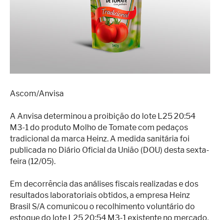
Superação
Fisiculturismo
Anabolizantes
Suplementação
Alimentação
Ascom/Anvisa
Treino
Saúde
A Anvisa determinou a proibição do lote L25 20:54
M3-1 do produto Molho de Tomate com pedaços
Ensaios
tradicional da marca Heinz. A medida sanitária foi
publicada no Diário Oficial da União (DOU) desta sexta-
Concursos
feira (12/05).
Moda
Em decorrência das análises fiscais realizadas e dos
Praia
resultados laboratoriais obtidos, a empresa Heinz
Brasil S/A comunicou o recolhimento voluntário do
Contato
estoque do lote L25 20:54 M3-1 existente no mercado.