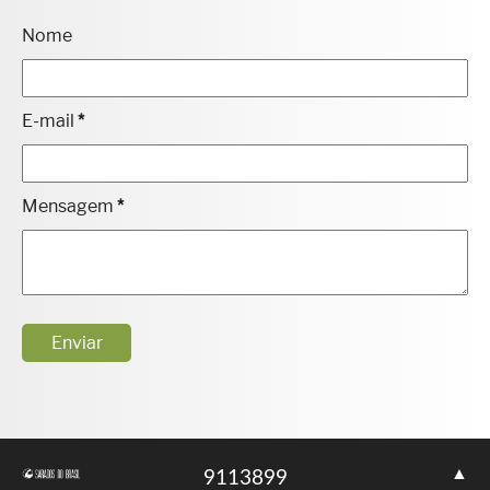
Nome
E-mail
*
Mensagem
*
▲
9
1
1
3
8
9
9