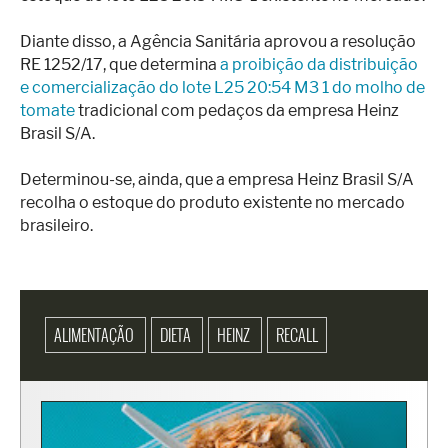
Diante disso, a Agência Sanitária aprovou a resolução
RE 1252/17, que determina
a proibição da distribuição
e comercialização do lote L25 20:54 M3 1 do molho de
tomate
tradicional com pedaços da empresa Heinz
Brasil S/A.
Determinou-se, ainda, que a empresa Heinz Brasil S/A
recolha o estoque do produto existente no mercado
brasileiro.
ALIMENTAÇÃO
DIETA
HEINZ
RECALL