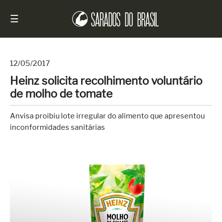
☰
12/05/2017
Heinz solicita recolhimento voluntário
Início
de molho de tomate
Notícias
Anvisa proibiu lote irregular do alimento que apresentou
Sarados
inconformidades sanitárias
do
Brasil
Entrevistas
Antes
e
Depois