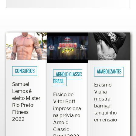
CONCURSOS
ANABOLIZANTES
ARNOLD CLASSIC
BRASIL
Samuel
Erasmo
Lemos é
Viana
Físico de
eleito Mister
mostra
Vitor Boff
Rio Preto
barriga
impressiona
Fitness
tanquinho
na prévia no
2022
em ensaio
Arnold
Classic