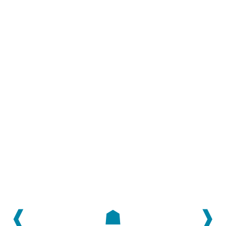
❰
☗
❱