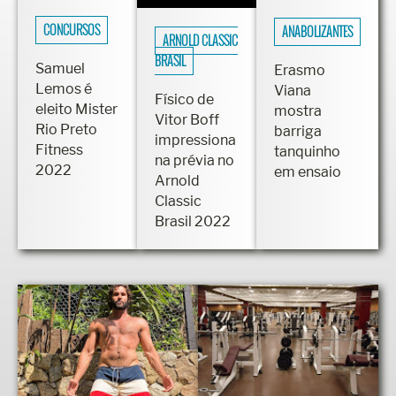
CONCURSOS
ANABOLIZANTES
ARNOLD CLASSIC
BRASIL
Samuel
Erasmo
Lemos é
Viana
Físico de
eleito Mister
mostra
Vitor Boff
Rio Preto
barriga
impressiona
Fitness
tanquinho
na prévia no
2022
em ensaio
Arnold
Classic
Brasil 2022