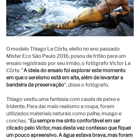
Superação
Fisiculturismo
Anabolizantes
Suplementação
O modelo Thiago La Côrte, eleito no ano passado
Alimentação
Mister Eco São Paulo 2016, posou de tritão para um
Treino
ensaio registrado por seu irmão, o fotógrafo Victor La
Côrte. "
A ideia do ensaio foi explorar este momento
Saúde
em que o sereísmo está em alta, além de levantar a
bandeira da preservação
", disse o fotógrafo.
Ensaios
Concursos
Thiago vestiu uma fantasia com cauda de peixe e
tridente. Para dar mais realismo a roupa, foram
Moda
utilizados materiais naturais como palha, musgo e
conchas. "
Eu sempre me sinto confortável em ser
Praia
clicado pelo Victor, mas desta vez confesso que fiquei
Contato
um pouco apreensivo. A água estava brava, mas foram