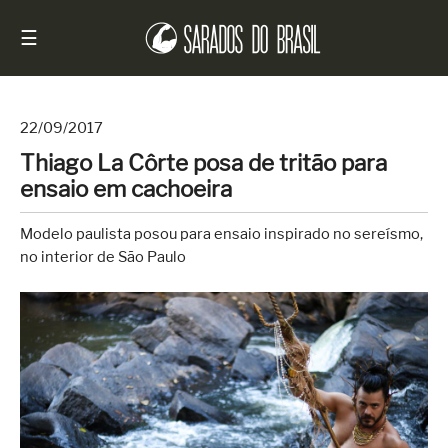
☰
22/09/2017
Thiago La Côrte posa de tritão para
Início
ensaio em cachoeira
Notícias
Modelo paulista posou para ensaio inspirado no sereísmo,
Sarados
no interior de São Paulo
do
Brasil
Entrevistas
Antes
e
Depois