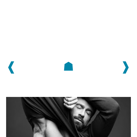
❰
☗
❱