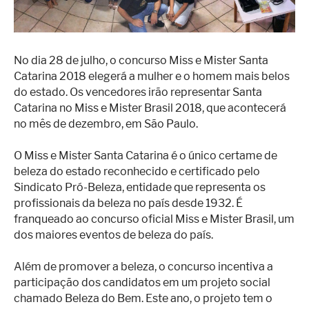
Superação
Fisiculturismo
Anabolizantes
No dia 28 de julho, o concurso Miss e Mister Santa
Catarina 2018 elegerá a mulher e o homem mais belos
Suplementação
do estado. Os vencedores irão representar Santa
Catarina no Miss e Mister Brasil 2018, que acontecerá
Alimentação
no mês de dezembro, em São Paulo.
Treino
O Miss e Mister Santa Catarina é o único certame de
Saúde
beleza do estado reconhecido e certificado pelo
Sindicato Pró-Beleza, entidade que representa os
Ensaios
profissionais da beleza no país desde 1932. É
Concursos
franqueado ao concurso oficial Miss e Mister Brasil, um
dos maiores eventos de beleza do país.
Moda
Além de promover a beleza, o concurso incentiva a
Praia
participação dos candidatos em um projeto social
Contato
chamado Beleza do Bem. Este ano, o projeto tem o