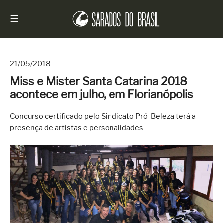
☰
21/05/2018
Miss e Mister Santa Catarina 2018
Início
acontece em julho, em Florianópolis
Notícias
Concurso certificado pelo Sindicato Pró-Beleza terá a
Sarados
presença de artistas e personalidades
do
Brasil
Entrevistas
Antes
e
Depois