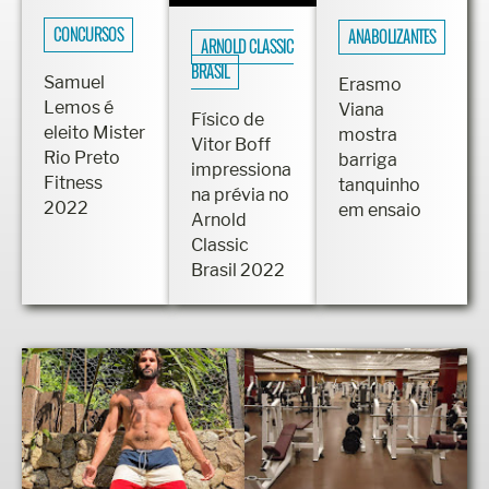
CONCURSOS
ANABOLIZANTES
ARNOLD CLASSIC
BRASIL
Samuel
Erasmo
Lemos é
Viana
Físico de
eleito Mister
mostra
Vitor Boff
Rio Preto
barriga
impressiona
Fitness
tanquinho
na prévia no
2022
em ensaio
Arnold
Classic
Brasil 2022