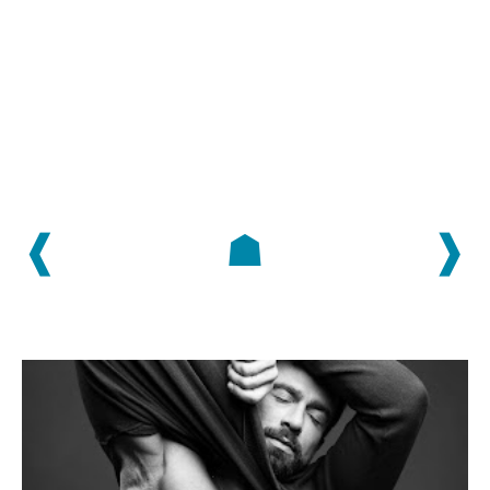
❰
☗
❱