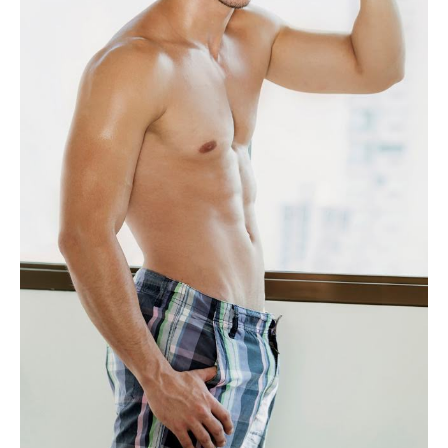
Superação
Fisiculturismo
Anabolizantes
Suplementação
Alimentação
Treino
Saúde
Ensaios
Concursos
Moda
Praia
Contato