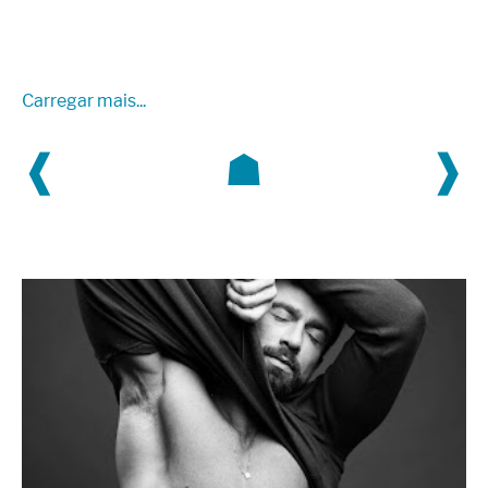
Carregar mais...
❰
☗
❱