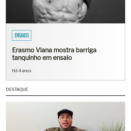
SARADOS DO BRASIL
Fisiculturistas Lucas Luz e Vinícius
Ribeiro mostram os corpos sarados
em ensaio
Há 7 anos
DESTAQUE