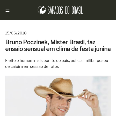
☰
15/06/2018
Bruno Poczinek, Mister Brasil, faz
Início
ensaio sensual em clima de festa junina
Notícias
Eleito o homem mais bonito do país, policial militar posou
Sarados
de caipira em sessão de fotos
do
Brasil
Entrevistas
Antes
e
Depois