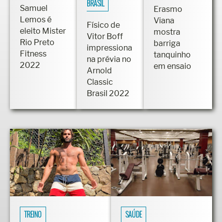
ANABOLIZANTES
ARNOLD CLASSIC
BRASIL
Samuel
Erasmo
Lemos é
Viana
Físico de
eleito Mister
mostra
Vitor Boff
Rio Preto
barriga
impressiona
Fitness
tanquinho
na prévia no
2022
em ensaio
Arnold
Classic
Brasil 2022