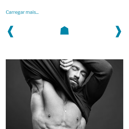
Carregar mais...
❰
☗
❱