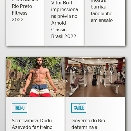
mostra
Vitor Boff
Rio Preto
barriga
impressiona
Fitness
tanquinho
na prévia no
2022
em ensaio
Arnold
Classic
Brasil 2022
TREINO
SAÚDE
Sem camisa, Dudu
Governo do Rio
Azevedo faz treino
determina a