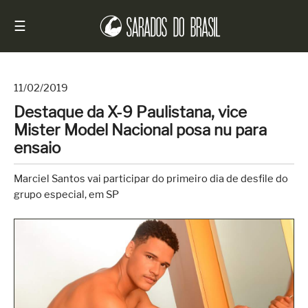
☰
11/02/2019
Destaque da X-9 Paulistana, vice
Início
Mister Model Nacional posa nu para
Notícias
ensaio
Sarados
Marciel Santos vai participar do primeiro dia de desfile do
do
grupo especial, em SP
Brasil
Entrevistas
Antes
e
Depois