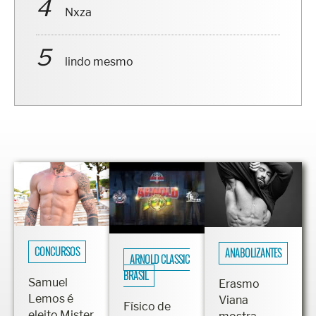
Nxza
lindo mesmo
CONCURSOS
ANABOLIZANTES
ARNOLD CLASSIC
BRASIL
Samuel
Erasmo
Lemos é
Viana
Físico de
eleito Mister