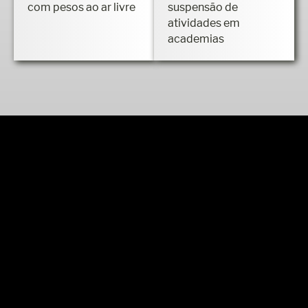
com pesos ao ar livre
suspensão de
atividades em
academias