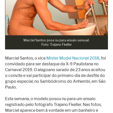
Superação
Fisiculturismo
Anabolizantes
Suplementação
Alimentação
Marciel Santos posa nu para ensaio sensual.
Foto: Trajano Fkeller
Treino
Marciel Santos, o vice
Mister Model Nacional 2018
, foi
Saúde
convidado para ser destaque da X-9 Paulistana no
Ensaios
Carnaval 2019. O alagoano sarado de 23 anos aceitou
o convite e vai participar do primeiro dia de desfile do
Concursos
grupo especial, no Sambódromo do Anhembi, em São
Paulo.
Moda
Praia
Esta semana, o modelo posou nu para um ensaio
registrado pelo fotógrafo Trajano Fkeller. Nas fotos,
Contato
Marciel aparece bem à vontade em um banheiro e