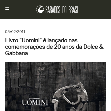
☰
05/02/2011
Livro "Uomini" é lançado nas
Início
comemorações de 20 anos da Dolce &
Notícias
Gabbana
Sarados
do
Brasil
Entrevistas
Antes
e
Depois