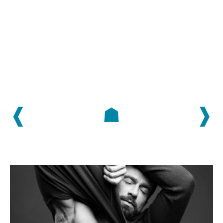
❰
☗
❱