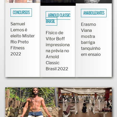
CONCURSOS
ANABOLIZANTES
ARNOLD CLASSIC
BRASIL
Samuel
Erasmo
Lemos é
Viana
Físico de
eleito Mister
mostra
Vitor Boff
Rio Preto
barriga
impressiona
Fitness
tanquinho
na prévia no
2022
em ensaio
Arnold
Classic
Brasil 2022