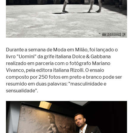
Superação
Fisiculturismo
Anabolizantes
Suplementação
Alimentação
Durante a semana de Moda em Milão, foi lançado o
livro "Uomini" da grife italiana Dolce & Gabbana
Treino
realizado em parceria com o fotógrafo Mariano
Saúde
Vivanco, pela editora italiana Rizolli. O ensaio
composto por 250 fotos em preto e branco pode ser
Ensaios
resumido em duas palavras: "masculinidade e
sensualidade".
Concursos
Moda
Praia
Contato