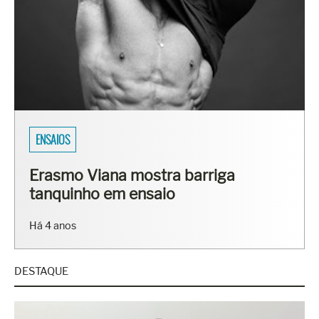
SARADOS DO BRASIL
Fisiculturistas Lucas Luz e Vinícius
Ribeiro mostram os corpos sarados
em ensaio
Há 7 anos
DESTAQUE