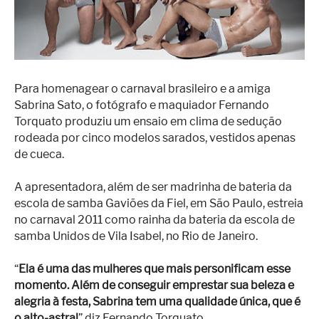
Superação
Fisiculturismo
Anabolizantes
Suplementação
Para homenagear o carnaval brasileiro e a amiga
Sabrina Sato, o fotógrafo e maquiador Fernando
Alimentação
Torquato produziu um ensaio em clima de sedução
rodeada por cinco modelos sarados, vestidos apenas
Treino
de cueca.
Saúde
A apresentadora, além de ser madrinha de bateria da
Ensaios
escola de samba Gaviões da Fiel, em São Paulo, estreia
no carnaval 2011 como rainha da bateria da escola de
Concursos
samba Unidos de Vila Isabel, no Rio de Janeiro.
Moda
“
Ela é uma das mulheres que mais personificam esse
Praia
momento. Além de conseguir emprestar sua beleza e
alegria à festa, Sabrina tem uma qualidade única, que é
Contato
o alto-astral
” diz Fernando Torquato.