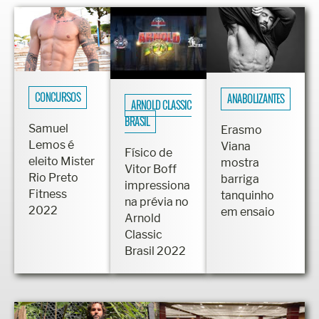
CONCURSOS
ANABOLIZANTES
ARNOLD CLASSIC
BRASIL
Samuel
Erasmo
Lemos é
Viana
Físico de
eleito Mister
mostra
Vitor Boff
Rio Preto
barriga
impressiona
Fitness
tanquinho
na prévia no
2022
em ensaio
Arnold
Classic
Brasil 2022