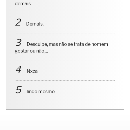
demais
Demais.
Desculpe, mas não se trata de homem
gostar ou não,...
Nxza
lindo mesmo