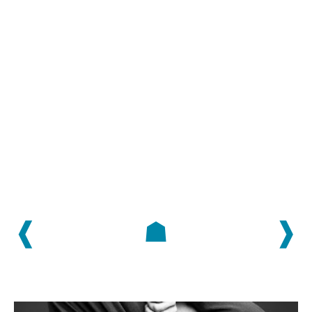
❰
☗
❱