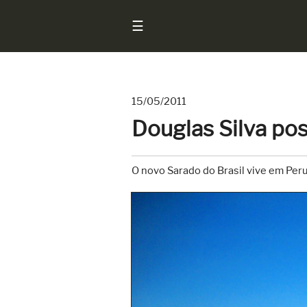
☰
15/05/2011
Início
Douglas Silva pos
Notícias
Sarados
O novo Sarado do Brasil vive em Peruí
do
Brasil
Entrevistas
Antes
e
Depois