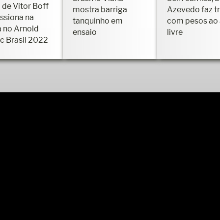
 de Vitor Boff
mostra barriga
Azevedo faz t
ssiona na
tanquinho em
com pesos ao 
a no Arnold
ensaio
livre
ic Brasil 2022