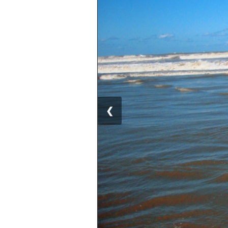
Superação
Fisiculturismo
Anabolizantes
Suplementação
Alimentação
Treino
❮
Saúde
Ensaios
Concursos
Moda
Praia
Contato