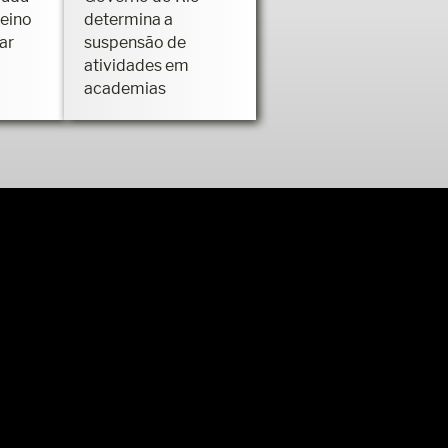
reino
determina a
ar
suspensão de
atividades em
academias