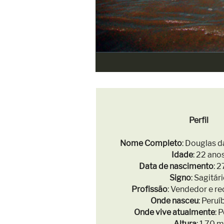
Perfil
Nome Completo
: Douglas d
Idade
: 22 ano
Data de nascimento
: 
Signo
: Sagitár
Profissão
: Vendedor e r
Onde nasceu
: Peruí
Onde vive atualmente
: 
Altura
: 1,70 m