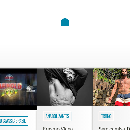
☗
ANABOLIZANTES
TREINO
D CLASSIC BRASIL
Erasmo Viana
Sem camisa, 