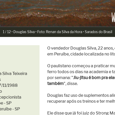
1 / 12 • Douglas Silva • Foto: Renan da Silva da Hora • Sarados do Brasil
O vendedor Douglas Silva, 22 anos, é
em Peruíbe, cidade localizada no lit
O paulistano começou a praticar mu
ferro todos os dias na academia e t
a Silva Teixeira
por semana: "
Jiu-jítsu é bom pra e
s
também
", disse.
27/11/1988
io
Douglas faz uso de suplementos ali
ecepcionista
recuperar após os treinos e ter mel
be - SP
Peruíbe - SP
Ele disse que já foi juiz do Strong 