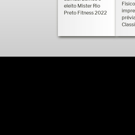
Físico
eleito Mister Rio
impre
Preto Fitness 2022
prévi
Class