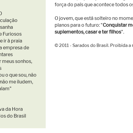
força do país que acontece todos o
0
O jovem, que está solteiro no mome
sculação
planos para o futuro: "
Conquistar m
asanha
suplementos, casar e ter filhos
".
 e Furiosos
 e ir à praia
© 2011 - Sarados do Brasil. Proibida 
ma empresa de
ntares
ar meus sonhos,
s
Sou o que sou, não
 não me iludem,
alam"
lva da Hora
dos do Brasil