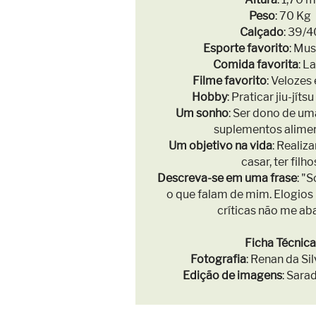
Peso
: 70 Kg
Calçado
: 39/4
Esporte favorito
: Mu
Comida favorita
: L
Filme favorito
: Velozes
Hobby
: Praticar jiu-jítsu
Um sonho
: Ser dono de u
suplementos alime
Um objetivo na vida
: Realiz
casar, ter filho
Descreva-se em uma frase
: "
o que falam de mim. Elogios
críticas não me ab
Ficha Técnica
Fotografia
: Renan da Si
Edição de imagens
: Sara