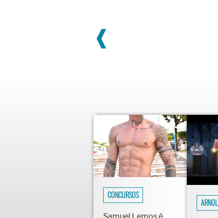
❰
CONCURSOS
ARNOL
Samuel Lemos é