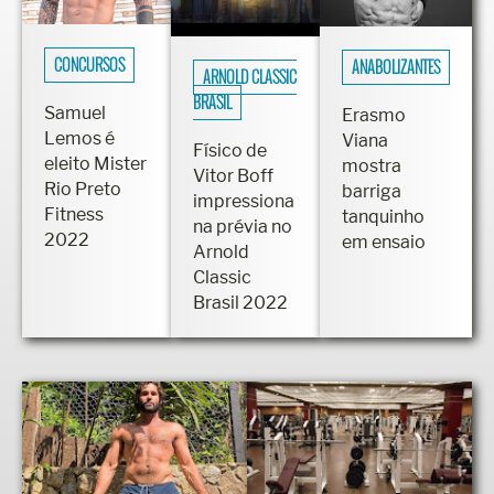
CONCURSOS
ANABOLIZANTES
ARNOLD CLASSIC
BRASIL
Samuel
Erasmo
Lemos é
Viana
Físico de
eleito Mister
mostra
Vitor Boff
Rio Preto
barriga
impressiona
Fitness
tanquinho
na prévia no
2022
em ensaio
Arnold
Classic
Brasil 2022