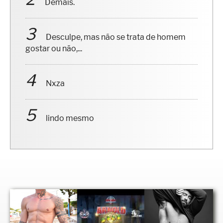
Demais.
Desculpe, mas não se trata de homem
gostar ou não,...
Nxza
lindo mesmo