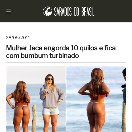
☰
28/05/2011
Mulher Jaca engorda 10 quilos e fica
Início
com bumbum turbinado
Notícias
Sarados
do
Brasil
Entrevistas
Antes
e
Depois