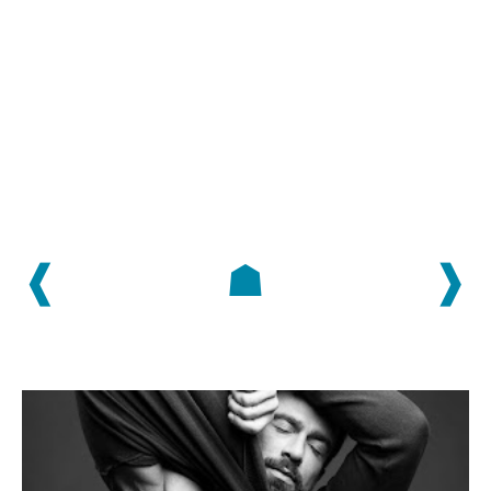
❰
☗
❱