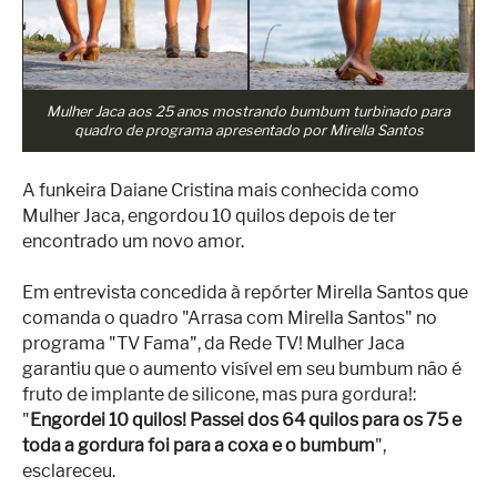
Superação
Fisiculturismo
Anabolizantes
Mulher Jaca aos 25 anos mostrando bumbum turbinado para
Suplementação
quadro de programa apresentado por Mirella Santos
Alimentação
A funkeira Daiane Cristina mais conhecida como
Mulher Jaca, engordou 10 quilos depois de ter
Treino
encontrado um novo amor.
Saúde
Em entrevista concedida à repórter Mirella Santos que
Ensaios
comanda o quadro "Arrasa com Mirella Santos" no
programa "TV Fama", da Rede TV! Mulher Jaca
Concursos
garantiu que o aumento visível em seu bumbum não é
Moda
fruto de implante de silicone, mas pura gordura!:
"
Engordei 10 quilos! Passei dos 64 quilos para os 75 e
Praia
toda a gordura foi para a coxa e o bumbum
",
esclareceu.
Contato