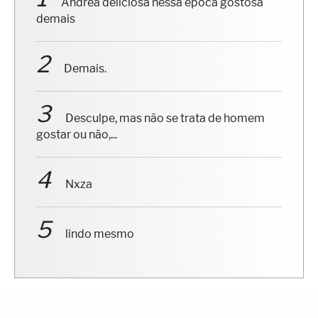
demais
Demais.
Desculpe, mas não se trata de homem
gostar ou não,...
Nxza
lindo mesmo