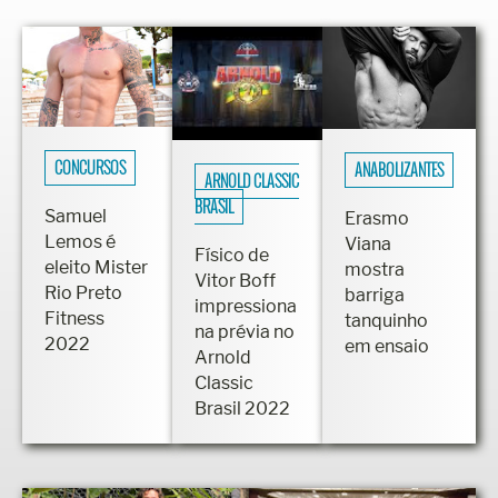
CONCURSOS
ANABOLIZANTES
ARNOLD CLASSIC
BRASIL
Samuel
Erasmo
Lemos é
Viana
Físico de
eleito Mister
mostra
Vitor Boff
Rio Preto
barriga
impressiona
Fitness
tanquinho
na prévia no
2022
em ensaio
Arnold
Classic
Brasil 2022