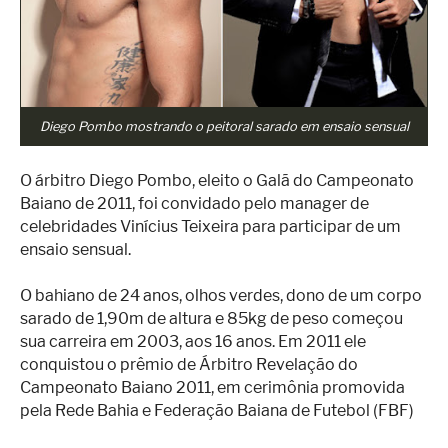
Superação
Fisiculturismo
Anabolizantes
Suplementação
Diego Pombo mostrando o peitoral sarado em ensaio sensual
Alimentação
O árbitro Diego Pombo, eleito o Galã do Campeonato
Treino
Baiano de 2011, foi convidado pelo manager de
celebridades Vinícius Teixeira para participar de um
Saúde
ensaio sensual.
Ensaios
O bahiano de 24 anos, olhos verdes, dono de um corpo
Concursos
sarado de 1,90m de altura e 85kg de peso começou
sua carreira em 2003, aos 16 anos. Em 2011 ele
Moda
conquistou o prêmio de Árbitro Revelação do
Campeonato Baiano 2011, em cerimônia promovida
Praia
pela Rede Bahia e Federação Baiana de Futebol (FBF)
Contato