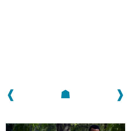
❰
☗
❱