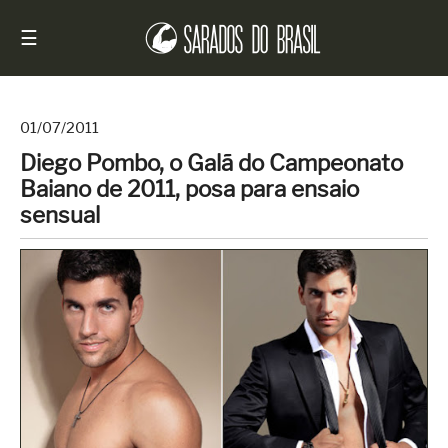
☰
01/07/2011
Diego Pombo, o Galã do Campeonato
Início
Baiano de 2011, posa para ensaio
Notícias
sensual
Sarados
do
Brasil
Entrevistas
Antes
e
Depois