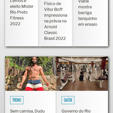
Lemos é
Viana
Físico de
eleito Mister
mostra
Vitor Boff
Rio Preto
barriga
impressiona
Fitness
tanquinho
na prévia no
2022
em ensaio
Arnold
Classic
Brasil 2022
TREINO
SAÚDE
Sem camisa, Dudu
Governo do Rio