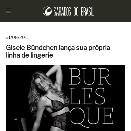
☰
31/08/2011
Gisele Bündchen lança sua própria
Início
linha de lingerie
Notícias
Sarados
do
Brasil
Entrevistas
Antes
e
Depois