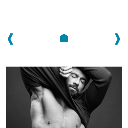
❰
☗
❱