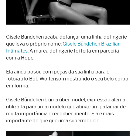
Superação
Fisiculturismo
Anabolizantes
Suplementação
Gisele Bündchen acaba de lançar uma linha de lingerie
que leva o próprio nome:
Gisele Bündchen Brazilian
Alimentação
Intimates
. A marca de lingerie foi feita em parceria
com a Hope.
Treino
Saúde
Ela ainda posou com peças da sua linha para o
fotógrafo Bob Wolfenson mostrando o seu belo corpo
Ensaios
em forma.
Concursos
Gisele Bündchen é uma über model, expressão alemã
utilizada para uma modelo que atinge um patamar de
Moda
muita importância e reconhecimento. Ela é mais
Praia
importante do que que uma supermodelo.
Contato