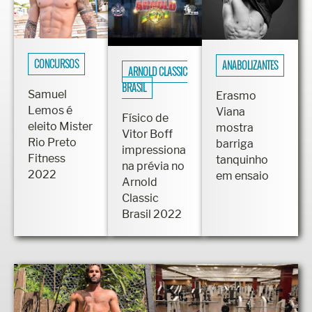
CONCURSOS
ANABOLIZANTES
ARNOLD CLASSIC
BRASIL
Samuel
Erasmo
Lemos é
Viana
Físico de
eleito Mister
mostra
Vitor Boff
Rio Preto
barriga
impressiona
Fitness
tanquinho
na prévia no
2022
em ensaio
Arnold
Classic
Brasil 2022