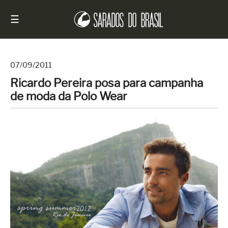
☰
07/09/2011
Ricardo Pereira posa para campanha
Início
de moda da Polo Wear
Notícias
Sarados
do
Brasil
Entrevistas
Antes
e
Depois