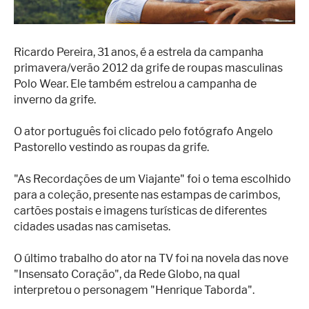
Superação
Fisiculturismo
Ricardo Pereira, 31 anos, é a estrela da campanha
Anabolizantes
primavera/verão 2012 da grife de roupas masculinas
Suplementação
Polo Wear. Ele também estrelou a campanha de
inverno da grife.
Alimentação
O ator português foi clicado pelo fotógrafo Angelo
Treino
Pastorello vestindo as roupas da grife.
Saúde
"As Recordações de um Viajante" foi o tema escolhido
Ensaios
para a coleção, presente nas estampas de carimbos,
cartões postais e imagens turísticas de diferentes
Concursos
cidades usadas nas camisetas.
Moda
O último trabalho do ator na TV foi na novela das nove
Praia
"Insensato Coração", da Rede Globo, na qual
interpretou o personagem "Henrique Taborda".
Contato