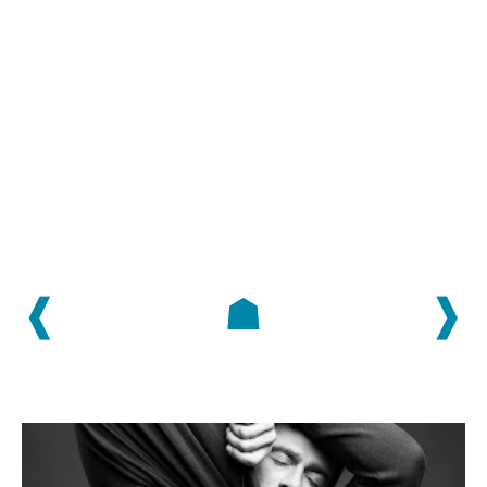
❰
☗
❱