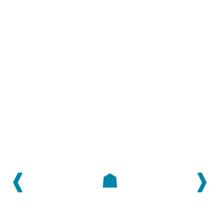
❰
☗
❱