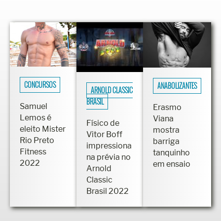
CONCURSOS
ANABOLIZANTES
ARNOLD CLASSIC
BRASIL
Samuel
Erasmo
Lemos é
Viana
Físico de
eleito Mister
mostra
Vitor Boff
Rio Preto
barriga
impressiona
Fitness
tanquinho
na prévia no
2022
em ensaio
Arnold
Classic
Brasil 2022