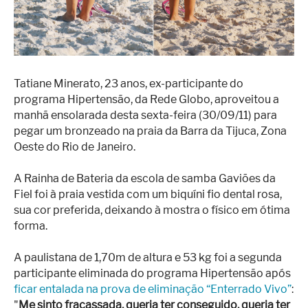
Superação
Fisiculturismo
Anabolizantes
Suplementação
Tatiane Minerato, 23 anos, ex-participante do
programa Hipertensão, da Rede Globo, aproveitou a
Alimentação
manhã ensolarada desta sexta-feira (30/09/11) para
pegar um bronzeado na praia da Barra da Tijuca, Zona
Treino
Oeste do Rio de Janeiro.
Saúde
A Rainha de Bateria da escola de samba Gaviões da
Ensaios
Fiel foi à praia vestida com um biquíni fio dental rosa,
sua cor preferida, deixando à mostra o físico em ótima
Concursos
forma.
Moda
A paulistana de 1,70m de altura e 53 kg foi a segunda
Praia
participante eliminada do programa Hipertensão após
ficar entalada na prova de eliminação “Enterrado Vivo”
:
Contato
"
Me sinto fracassada, queria ter conseguido, queria ter