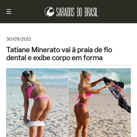
☰
30/09/2011
Tatiane Minerato vai à praia de fio
Início
dental e exibe corpo em forma
Notícias
Sarados
do
Brasil
Entrevistas
Antes
e
Depois