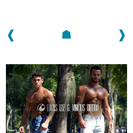
❰
☗
❱