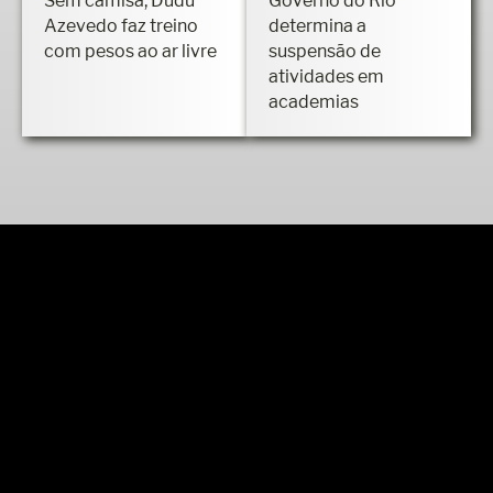
com pesos ao ar livre
suspensão de
atividades em
academias