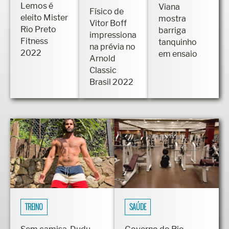
eleito Mister
mostra
Vitor Boff
Rio Preto
barriga
impressiona
Fitness
tanquinho
na prévia no
2022
em ensaio
Arnold
Classic
Brasil 2022
TREINO
SAÚDE
Sem camisa, Dudu
Governo do Rio
Azevedo faz treino
determina a