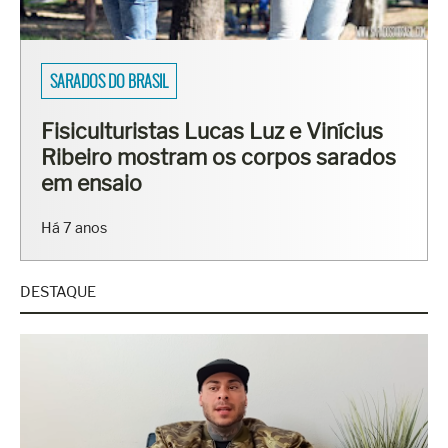
ENSAIOS
Erasmo Viana mostra barriga
tanquinho em ensaio
Há 4 anos
DESTAQUE