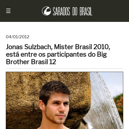
☰
04/01/2012
Jonas Sulzbach, Mister Brasil 2010,
Início
está entre os participantes do Big
Notícias
Brother Brasil 12
Sarados
do
Brasil
Entrevistas
Antes
e
Depois