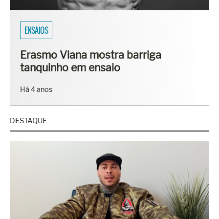
SARADOS DO BRASIL
Fisiculturistas Lucas Luz e Vinícius
Ribeiro mostram os corpos sarados
em ensaio
Há 7 anos
DESTAQUE