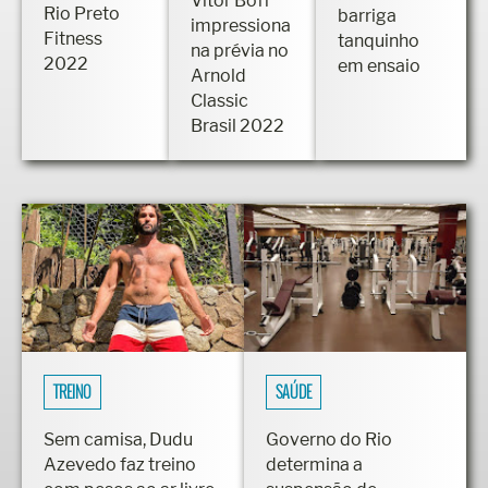
Físico de
eleito Mister
mostra
Vitor Boff
Rio Preto
barriga
impressiona
Fitness
tanquinho
na prévia no
2022
em ensaio
Arnold
Classic
Brasil 2022
TREINO
SAÚDE
Sem camisa, Dudu
Governo do Rio