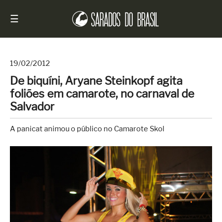
☰
19/02/2012
De biquíni, Aryane Steinkopf agita
Início
foliões em camarote, no carnaval de
Notícias
Salvador
Sarados
A panicat animou o público no Camarote Skol
do
Brasil
Entrevistas
Antes
e
Depois