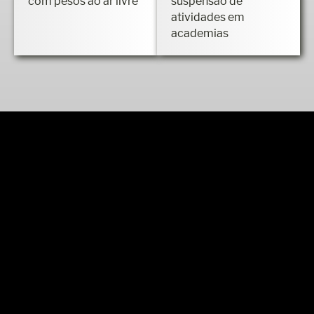
Azevedo faz treino
determina a
com pesos ao ar livre
suspensão de
atividades em
academias