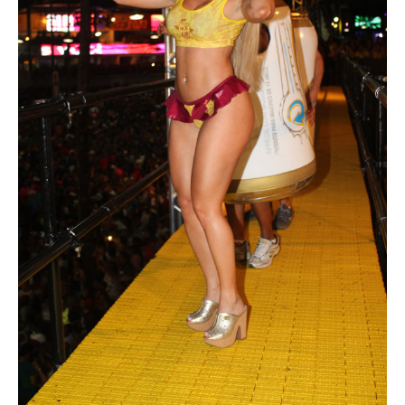
Superação
Fisiculturismo
Anabolizantes
Suplementação
Alimentação
Treino
Saúde
Ensaios
Concursos
Moda
Praia
Contato