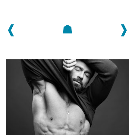
❰
☗
❱