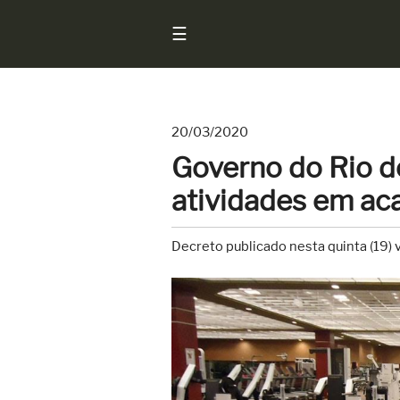
☰
20/03/2020
Início
Governo do Rio d
Notícias
atividades em ac
Sarados
do
Decreto publicado nesta quinta (19)
Brasil
Entrevistas
Antes
e
Depois