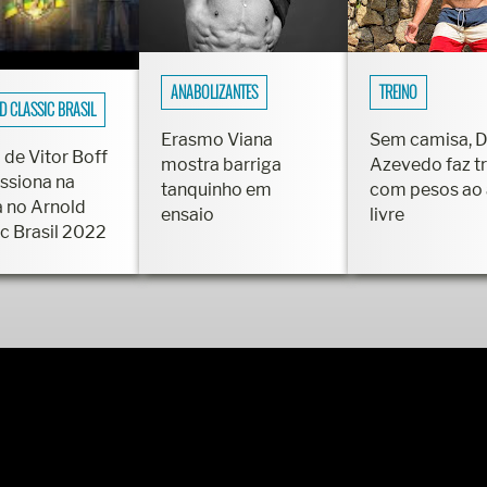
ANABOLIZANTES
TREINO
D CLASSIC BRASIL
Erasmo Viana
Sem camisa, 
 de Vitor Boff
mostra barriga
Azevedo faz t
ssiona na
tanquinho em
com pesos ao 
a no Arnold
ensaio
livre
ic Brasil 2022