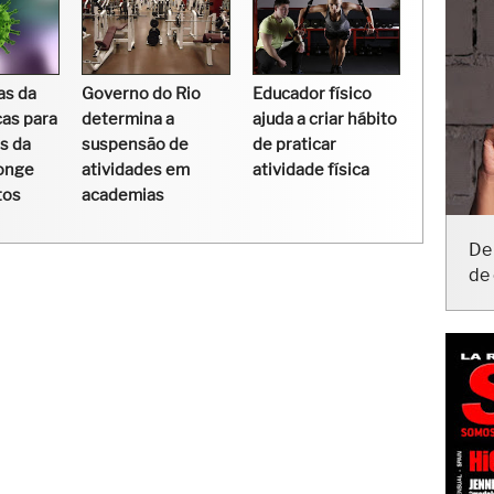
as da
Governo do Rio
Educador físico
cas para
determina a
ajuda a criar hábito
s da
suspensão de
de praticar
onge
atividades em
atividade física
tos
academias
De 
de 