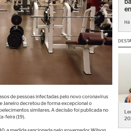
ba
en
Há 
DEST
asos de pessoas infectadas pelo novo coronavírus
e Janeiro decretou de forma excepcional o
lecimentos similares. A decisão foi publicada no
Le
a-feira (19).
20
80, a medida sancionada pelo governador Wilson