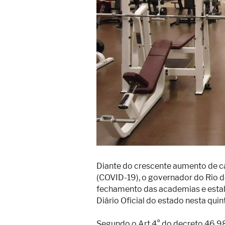
Superação
Fisiculturismo
Anabolizantes
Suplementação
Alimentação
Treino
Saúde
Ensaios
Concursos
Diante do crescente aumento de c
Moda
(COVID-19), o governador do Rio d
fechamento das academias e estabe
Praia
Diário Oficial do estado nesta quint
Contato
Segundo o Art 4° do decreto 46.9