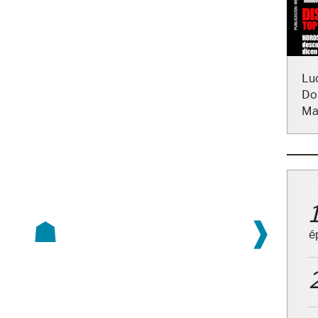
Lu
Do
Ma
☗
❱
é