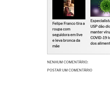
Especialist
Felipe Franco tira a
USP dão di
roupa com
manter víru
seguidora em live
COVID-19 l
e leva bronca da
dos alimen
mãe
NENHUM COMENTÁRIO:
POSTAR UM COMENTÁRIO