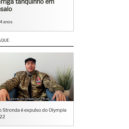
rriga tanquinho em
saio
4 anos
AQUE
o Stronda é expulso do Olympia
22