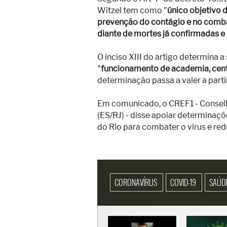
Witzel tem como "
único objetivo 
prevenção do contágio e no comba
diante de mortes já confirmadas 
O inciso XIII do artigo determina a
"
funcionamento de academia, centr
determinação passa a valer a parti
Em comunicado, o CREF1 - Conselh
(ES/RJ) - disse apoiar determinaç
do Rio para combater o vírus e red
CORONAVÍRUS
COVID-19
SAÚD