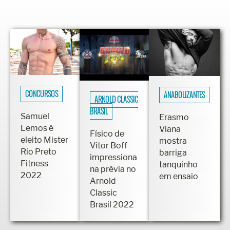
CONCURSOS
ANABOLIZANTES
ARNOLD CLASSIC
BRASIL
Samuel
Erasmo
Lemos é
Viana
Físico de
eleito Mister
mostra
Vitor Boff
Rio Preto
barriga
impressiona
Fitness
tanquinho
na prévia no
2022
em ensaio
Arnold
Classic
Brasil 2022