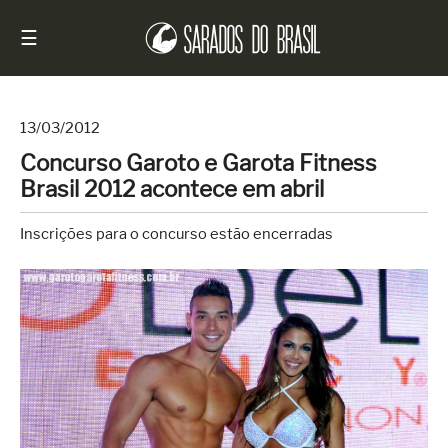
☰
13/03/2012
Concurso Garoto e Garota Fitness
Início
Brasil 2012 acontece em abril
Notícias
Inscrições para o concurso estão encerradas
Sarados
do
Brasil
Entrevistas
Antes
e
Depois