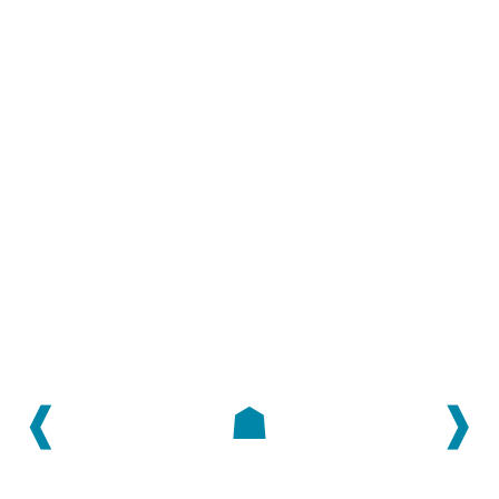
❰
☗
❱