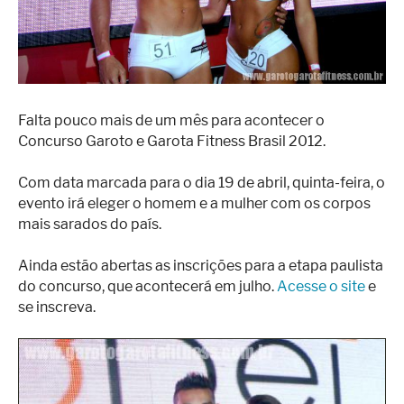
Superação
Fisiculturismo
Anabolizantes
Suplementação
Falta pouco mais de um mês para acontecer o
Concurso Garoto e Garota Fitness Brasil 2012.
Alimentação
Treino
Com data marcada para o dia 19 de abril, quinta-feira, o
evento irá eleger o homem e a mulher com os corpos
Saúde
mais sarados do país.
Ensaios
Ainda estão abertas as inscrições para a etapa paulista
Concursos
do concurso, que acontecerá em julho.
Acesse o site
e
se inscreva.
Moda
Praia
Contato