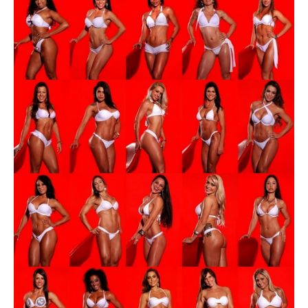
Superação
Fisiculturismo
Anabolizantes
Suplementação
Alimentação
Treino
Saúde
Ensaios
Concursos
Moda
Praia
Contato