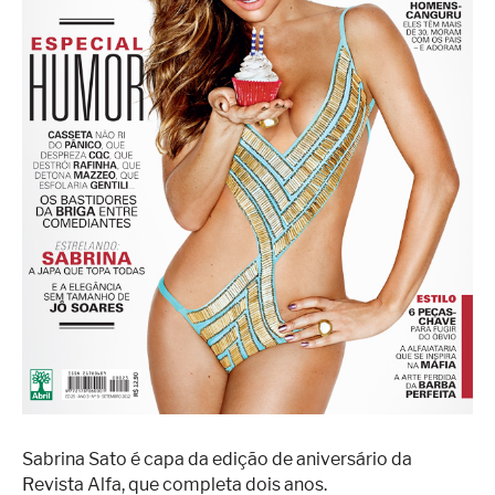
Superação
Fisiculturismo
Anabolizantes
Suplementação
Alimentação
Treino
Saúde
Ensaios
Concursos
Moda
Praia
Sabrina Sato é capa da edição de aniversário da
Contato
Revista Alfa, que completa dois anos.