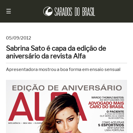
☰
05/09/2012
Sabrina Sato é capa da edição de
Início
aniversário da revista Alfa
Notícias
Apresentadora mostrou a boa forma em ensaio sensual
Sarados
do
Brasil
Entrevistas
Antes
e
Depois