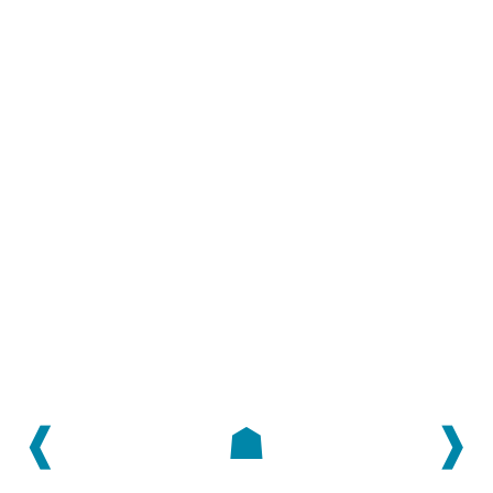
❰
☗
❱