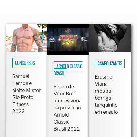
CONCURSOS
ANABOLIZANTES
ARNOLD CLASSIC
BRASIL
Samuel
Erasmo
Lemos é
Viana
Físico de
eleito Mister
mostra
Vitor Boff
Rio Preto
barriga
impressiona
Fitness
tanquinho
na prévia no
2022
em ensaio
Arnold
Classic
Brasil 2022