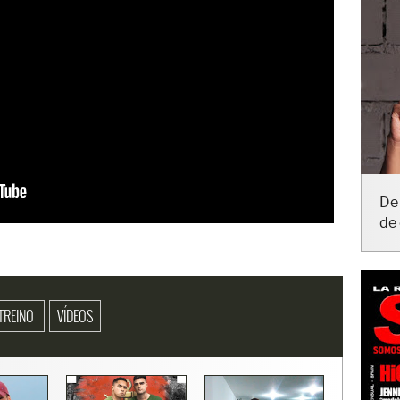
De 
de 
TREINO
VÍDEOS