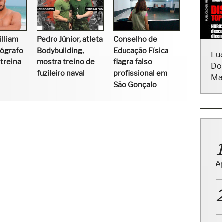
lliam
Pedro Júnior, atleta
Conselho de
tógrafo
Bodybuilding,
Educação Física
Lu
 treina
mostra treino de
flagra falso
Do
fuzileiro naval
profissional em
Ma
São Gonçalo
é