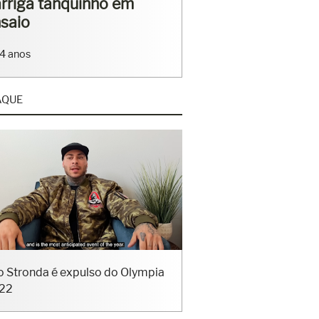
rriga tanquinho em
saio
4 anos
AQUE
o Stronda é expulso do Olympia
22