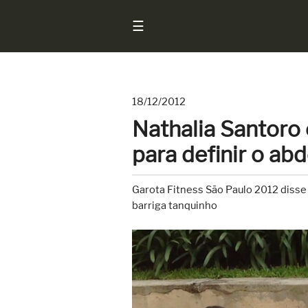
☰
18/12/2012
Início
Nathalia Santoro 
Notícias
para definir o a
Sarados
do
Garota Fitness São Paulo 2012 disse
Brasil
barriga tanquinho
Entrevistas
Antes
e
Depois