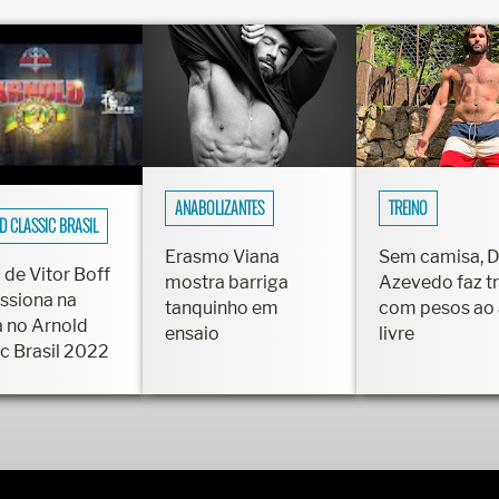
ANABOLIZANTES
TREINO
D CLASSIC BRASIL
Erasmo Viana
Sem camisa, 
 de Vitor Boff
mostra barriga
Azevedo faz t
ssiona na
tanquinho em
com pesos ao 
a no Arnold
ensaio
livre
ic Brasil 2022