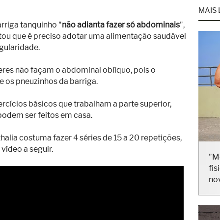
MAIS 
rriga tanquinho "
não adianta fazer só abdominais
",
entou que é preciso adotar uma alimentação saudável
gularidade.
res não façam o abdominal oblíquo, pois o
e os pneuzinhos da barriga.
rcícios básicos que trabalham a parte superior,
 podem ser feitos em casa.
alia costuma fazer 4 séries de 15 a 20 repetições,
vídeo a seguir.
"M
fis
no