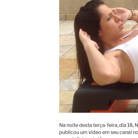
Superação
Fisiculturismo
Anabolizantes
Suplementação
Alimentação
Treino
Saúde
Ensaios
Concursos
Moda
Praia
Na noite desta terça-feira, dia 18,
Contato
publicou um vídeo em seu canal no