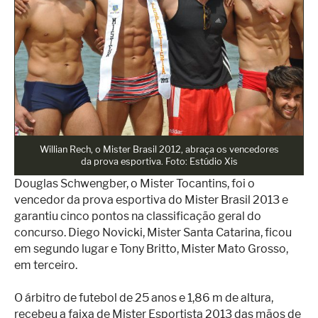
Superação
Fisiculturismo
Anabolizantes
Suplementação
Alimentação
Treino
Willian Rech, o Mister Brasil 2012, abraça os vencedores
da prova esportiva. Foto: Estúdio Xis
Saúde
Douglas Schwengber, o Mister Tocantins, foi o
Ensaios
vencedor da prova esportiva do Mister Brasil 2013 e
garantiu cinco pontos na classificação geral do
Concursos
concurso. Diego Novicki, Mister Santa Catarina, ficou
em segundo lugar e Tony Britto, Mister Mato Grosso,
Moda
em terceiro.
Praia
O árbitro de futebol de 25 anos e 1,86 m de altura,
Contato
recebeu a faixa de Mister Esportista 2013 das mãos de