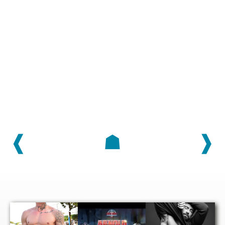
❰
☗
❱