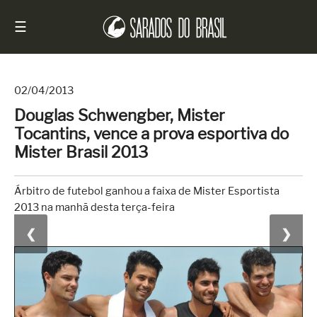
☰
02/04/2013
Douglas Schwengber, Mister
Início
Tocantins, vence a prova esportiva do
Notícias
Mister Brasil 2013
Sarados
do
Árbitro de futebol ganhou a faixa de Mister Esportista
Brasil
2013 na manhã desta terça-feira
Entrevistas
❮
❯
Antes
e
Depois