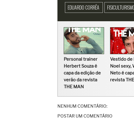
EDUARDO CORRÊA
FISICULTURIS
Personal trainer
Vestido de 
Herbert Souza é
Noel sexy,
capa da edição de
Neto é cap
verão da revista
revista TH
THE MAN
NENHUM COMENTÁRIO:
POSTAR UM COMENTÁRIO