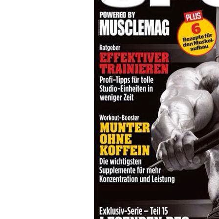
Superação
Fisiculturismo
Anabolizantes
Suplementação
Alimentação
Treino
Saúde
Ensaios
Concursos
Moda
Praia
Contato