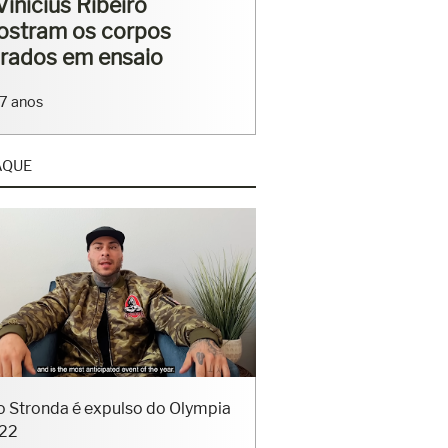
rriga tanquinho em
saio
4 anos
AQUE
o Stronda é expulso do Olympia
22