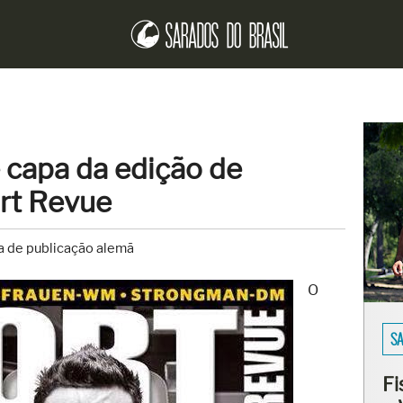
 capa da edição de
rt Revue
pa de publicação alemã
O
EN
Er