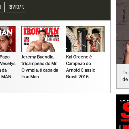
MO
REVISTAS
Papai
Jeremy Buendia,
Kai Greene é
 Weselys
tricampeão do Mr.
Campeão do
De 
a da
Olympia, é capa da
Arnold Classic
de 
E MAN
Iron Man
Brasil 2016