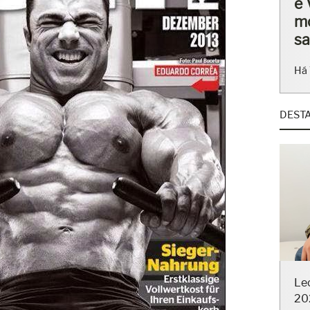
ba
en
Há 
DEST
Le
20