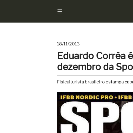
☰
18/11/2013
Início
Eduardo Corrêa é
Notícias
dezembro da Spo
Sarados
do
Fisiculturista brasileiro estampa ca
Brasil
Entrevistas
Antes
e
Depois