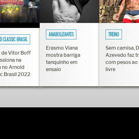
ANABOLIZANTES
TREINO
D CLASSIC BRASIL
Erasmo Viana
Sem camisa, 
 de Vitor Boff
mostra barriga
Azevedo faz t
ssiona na
tanquinho em
com pesos ao 
a no Arnold
ensaio
livre
ic Brasil 2022