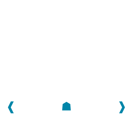
❰
☗
❱