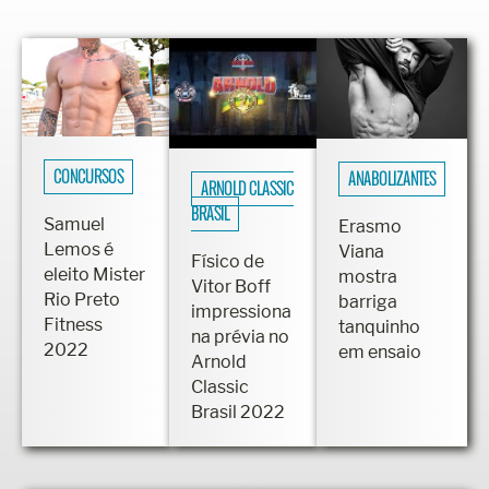
CONCURSOS
ANABOLIZANTES
ARNOLD CLASSIC
BRASIL
Samuel
Erasmo
Lemos é
Viana
Físico de
eleito Mister
mostra
Vitor Boff
Rio Preto
barriga
impressiona
Fitness
tanquinho
na prévia no
2022
em ensaio
Arnold
Classic
Brasil 2022