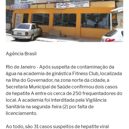
Superação
Fisiculturismo
Anabolizantes
Suplementação
Alimentação
Agência Brasil
Treino
Rio de Janeiro - Após suspeita de contaminação da
Saúde
água na academia de ginástica Fitness Club, localizada
Ensaios
na Ilha do Governador, na zona norte da cidade, a
Secretaria Municipal de Saúde confirmou dois casos
Concursos
de hepatite A entre os cerca de 250 frequentadores do
local. A academia foi interditada pela Vigilância
Moda
Sanitária na segunda-feira (2) por falta de
Praia
licenciamento.
Contato
Ao todo, são 31 casos suspeitos de hepatite viral