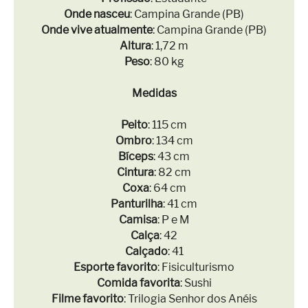
Onde nasceu
: Campina Grande (PB)
Onde vive atualmente
: Campina Grande (PB)
Altura
: 1,72 m
Peso
: 80 kg
Medidas
Peito
: 115 cm
Ombro
: 134 cm
Bíceps
: 43 cm
Cintura
: 82 cm
Coxa
: 64 cm
Panturilha
: 41 cm
Camisa
: P e M
Calça
: 42
Calçado
: 41
Esporte favorito
: Fisiculturismo
Comida favorita
: Sushi
Filme favorito
: Trilogia Senhor dos Anéis