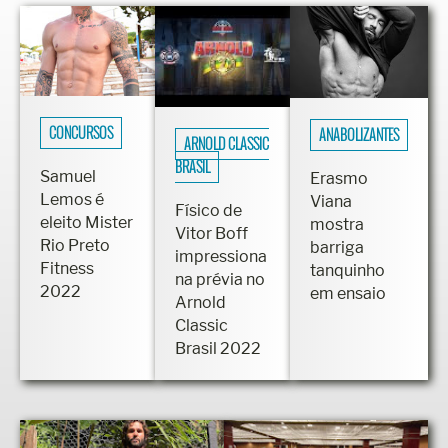
CONCURSOS
ANABOLIZANTES
ARNOLD CLASSIC
BRASIL
Samuel
Erasmo
Lemos é
Viana
Físico de
eleito Mister
mostra
Vitor Boff
Rio Preto
barriga
impressiona
Fitness
tanquinho
na prévia no
2022
em ensaio
Arnold
Classic
Brasil 2022