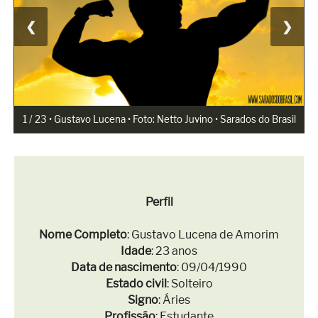
Superação
❮
❯
Fisiculturismo
Anabolizantes
Suplementação
Alimentação
1 / 23 • Gustavo Lucena • Foto: Netto Juvino • Sarados do Brasil
Treino
Saúde
Ensaios
Perfil
Concursos
Nome Completo
: Gustavo Lucena de Amorim
Moda
Idade
: 23 anos
Data de nascimento
: 09/04/1990
Praia
Estado civil
: Solteiro
Signo
: Áries
Contato
Profissão
: Estudante