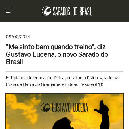
☰
09/02/2014
"Me sinto bem quando treino", diz
Início
Gustavo Lucena, o novo Sarado do
Notícias
Brasil
Sarados
do
Estudante de educação física mostrou o físico sarado na
Brasil
Praia de Barra do Gramame, em João Pessoa (PB)
Entrevistas
Antes
e
Depois