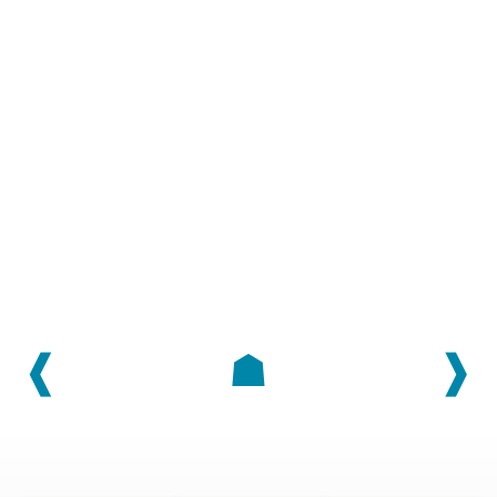
❰
☗
❱