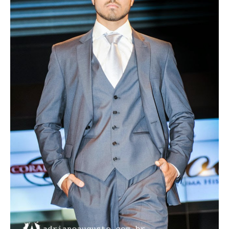
Superação
Fisiculturismo
Anabolizantes
Suplementação
Alimentação
Treino
Saúde
Ensaios
Concursos
Moda
Praia
Contato