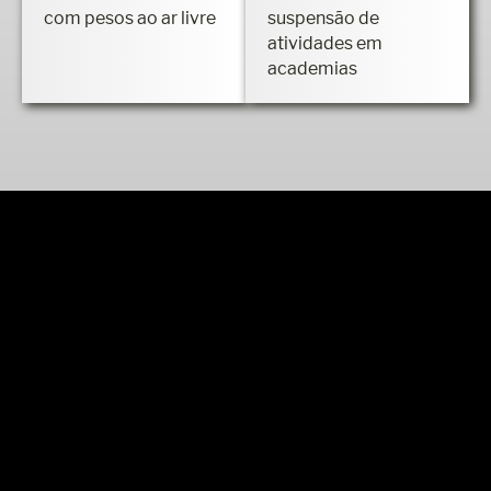
com pesos ao ar livre
suspensão de
atividades em
academias