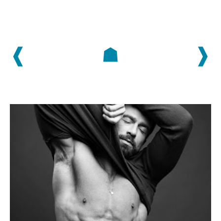
❰
☗
❱