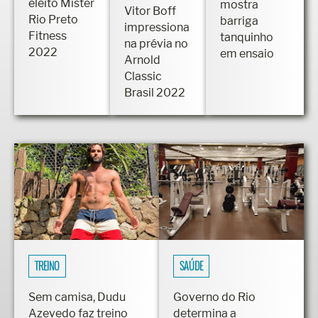
eleito Mister
mostra
Vitor Boff
Rio Preto
barriga
impressiona
Fitness
tanquinho
na prévia no
2022
em ensaio
Arnold
Classic
Brasil 2022
TREINO
SAÚDE
Sem camisa, Dudu
Governo do Rio
Azevedo faz treino
determina a