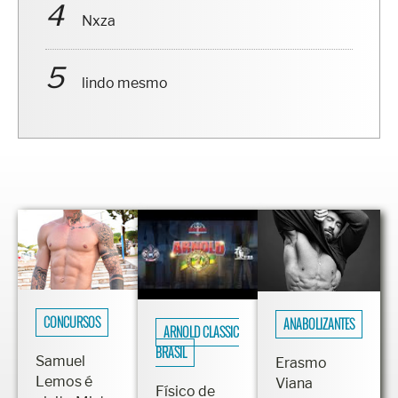
Nxza
lindo mesmo
CONCURSOS
ANABOLIZANTES
ARNOLD CLASSIC
BRASIL
Samuel
Erasmo
Lemos é
Viana
Físico de