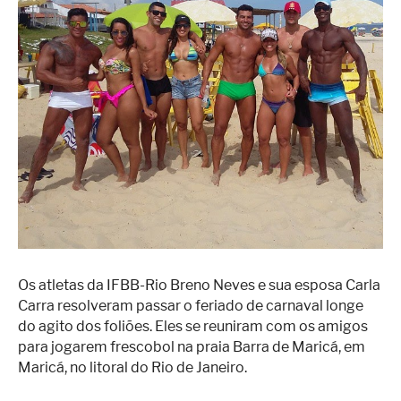
Superação
Fisiculturismo
Anabolizantes
Suplementação
Alimentação
Treino
Saúde
Ensaios
Concursos
Os atletas da IFBB-Rio Breno Neves e sua esposa Carla
Carra resolveram passar o feriado de carnaval longe
Moda
do agito dos foliões. Eles se reuniram com os amigos
para jogarem frescobol na praia Barra de Maricá, em
Praia
Maricá, no litoral do Rio de Janeiro.
Contato