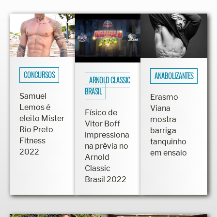
CONCURSOS
ANABOLIZANTES
ARNOLD CLASSIC
BRASIL
Samuel
Erasmo
Lemos é
Viana
Físico de
eleito Mister
mostra
Vitor Boff
Rio Preto
barriga
impressiona
Fitness
tanquinho
na prévia no
2022
em ensaio
Arnold
Classic
Brasil 2022