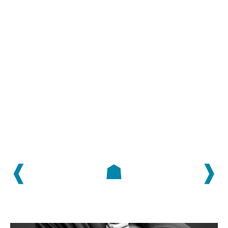
❰
☗
❱