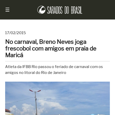
☰
17/02/2015
No carnaval, Breno Neves joga
Início
frescobol com amigos em praia de
Notícias
Maricá
Sarados
Atleta da IFBB Rio passou o feriado de carnaval com os
do
amigos no litoral do Rio de Janeiro
Brasil
Entrevistas
Antes
e
Depois