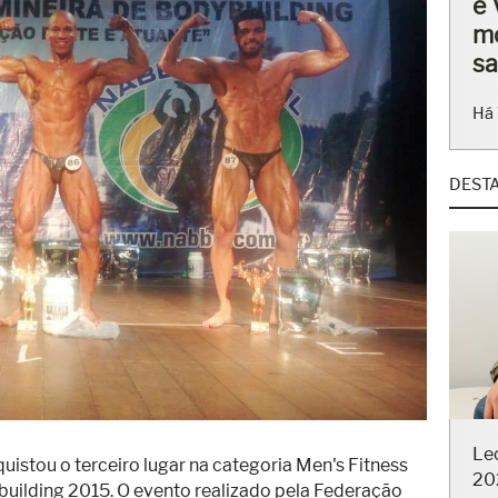
ba
en
Há 
DEST
Le
20
quistou o terceiro lugar na categoria Men's Fitness
ilding 2015. O evento realizado pela Federação