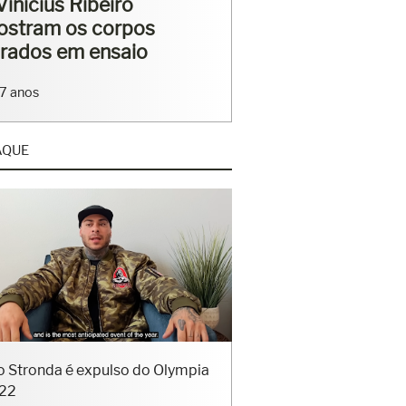
rriga tanquinho em
saio
4 anos
AQUE
o Stronda é expulso do Olympia
22