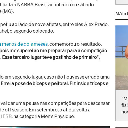
filiada a NABBA Brasil, aconteceu no sábado
MAIS 
e (MG).
etiu ao lado de nove atletas, entre eles Alex Prado,
ahel, o segundo colocado.
m menos de dois meses
, comemorou o resultado.
, pois me superei ao me preparar para a competição
Esse terceiro lugar teve gostinho de primeiro
",
ado em segundo lugar, caso não houvesse errado uma
"
Errei a pose de bíceps e peitoral. Fiz inside tríceps e
"M
fis
e vai dar uma pausa nas competições para descansar
no
de off season. Em setembro, o atleta volta a
FBB, na categoria Men's Physique.