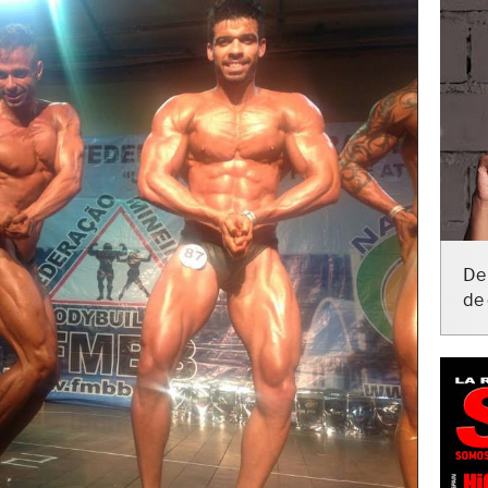
De 
de 