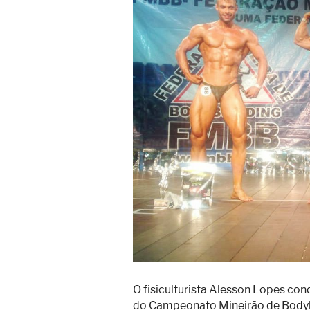
Superação
Fisiculturismo
Anabolizantes
Suplementação
Alimentação
Treino
Saúde
Ensaios
Concursos
Moda
Praia
O fisiculturista Alesson Lopes con
Contato
do Campeonato Mineirão de Bodybu