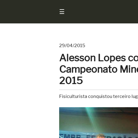
☰
29/04/2015
Início
Alesson Lopes con
Notícias
Campeonato Mine
Sarados
2015
do
Brasil
Fisiculturista conquistou terceiro 
Entrevistas
Antes
e
Depois