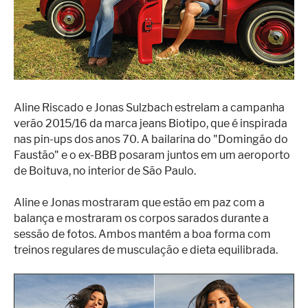
Superação
Fisiculturismo
Anabolizantes
Suplementação
Aline Riscado e Jonas Sulzbach estrelam a campanha
Alimentação
verão 2015/16 da marca jeans Biotipo, que é inspirada
Treino
nas pin-ups dos anos 70. A bailarina do "Domingão do
Faustão" e o ex-BBB posaram juntos em um aeroporto
Saúde
de Boituva, no interior de São Paulo.
Ensaios
Aline e Jonas mostraram que estão em paz com a
Concursos
balança e mostraram os corpos sarados durante a
sessão de fotos. Ambos mantém a boa forma com
Moda
treinos regulares de musculação e dieta equilibrada.
Praia
Contato