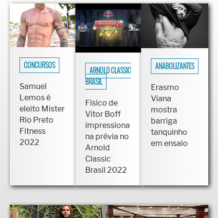
CONCURSOS
ANABOLIZANTES
ARNOLD CLASSIC
BRASIL
Samuel
Erasmo
Lemos é
Viana
Físico de
eleito Mister
mostra
Vitor Boff
Rio Preto
barriga
impressiona
Fitness
tanquinho
na prévia no
2022
em ensaio
Arnold
Classic
Brasil 2022