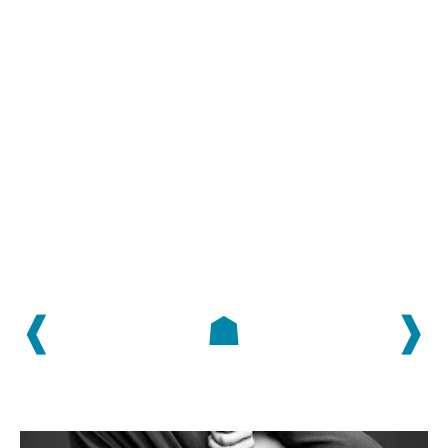
❰
☗
❱