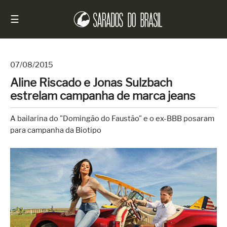
☰
07/08/2015
Aline Riscado e Jonas Sulzbach
Início
estrelam campanha de marca jeans
Notícias
A bailarina do "Domingão do Faustão" e o ex-BBB posaram
Sarados
para campanha da Biotipo
do
Brasil
Entrevistas
Antes
e
Depois