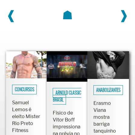
❰
☗
❱
CONCURSOS
ANABOLIZANTES
ARNOLD CLASSIC
BRASIL
Samuel
Erasmo
Lemos é
Viana
Físico de
eleito Mister
mostra
Vitor Boff
Rio Preto
barriga
impressiona
Fitness
tanquinho
na prévia no