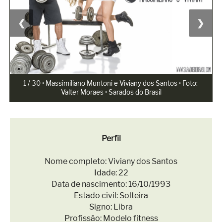
Superação
Fisiculturismo
❮
❯
Anabolizantes
Suplementação
Alimentação
1 / 30 • Massimiliano Muntoni e Viviany dos Santos • Foto: 
Valter Moraes • Sarados do Brasil
Treino
Saúde
Ensaios
Perfil
Concursos
Nome completo: Viviany dos Santos
Idade: 22
Moda
Data de nascimento: 16/10/1993
Praia
Estado civil: Solteira
Signo: Libra
Contato
Profissão: Modelo fitness