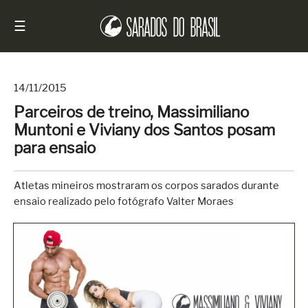
☰
14/11/2015
Parceiros de treino, Massimiliano
Início
Muntoni e Viviany dos Santos posam
Notícias
para ensaio
Sarados
do
Atletas mineiros mostraram os corpos sarados durante
Brasil
ensaio realizado pelo fotógrafo Valter Moraes
Entrevistas
Antes
e
Depois