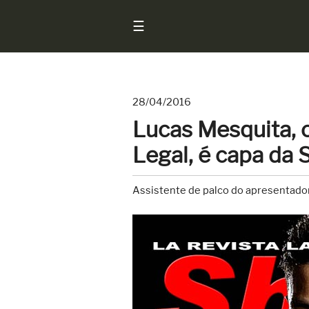
☰
28/04/2016
Início
Lucas Mesquita, 
Notícias
Legal, é capa da
Sarados
do
Assistente de palco do apresentador 
Brasil
Entrevistas
Antes
e
Depois