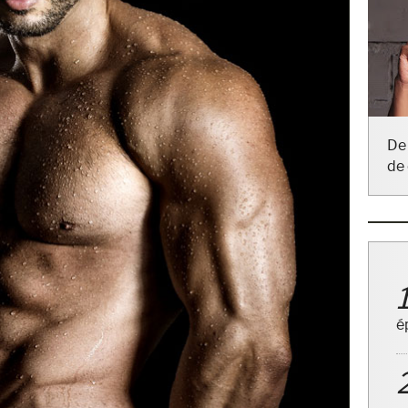
De 
de 
é