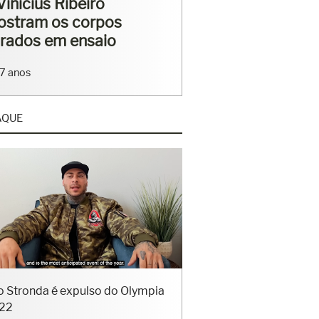
rriga tanquinho em
saio
4 anos
AQUE
o Stronda é expulso do Olympia
22