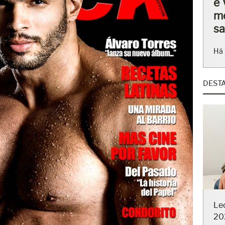
ba
en
Há 
DEST
Le
20