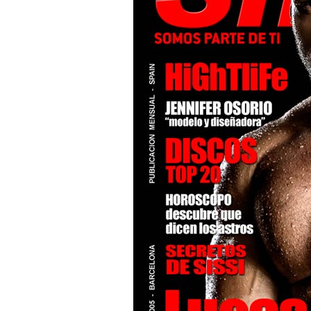
Superação
Fisiculturismo
Anabolizantes
Suplementação
Alimentação
Treino
Saúde
Ensaios
Concursos
Moda
Praia
Contato