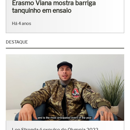
Fisiculturistas Lucas Luz e Vinícius
Ribeiro mostram os corpos sarados
em ensaio
Há 7 anos
DESTAQUE