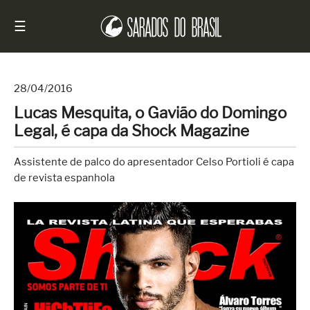
☰
28/04/2016
Lucas Mesquita, o Gavião do Domingo
Início
Legal, é capa da Shock Magazine
Notícias
Assistente de palco do apresentador Celso Portioli é capa
Sarados
de revista espanhola
do
Brasil
Entrevistas
Antes
e
Depois