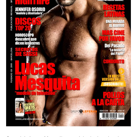
Superação
Fisiculturismo
Anabolizantes
Suplementação
Alimentação
Treino
Saúde
Ensaios
Concursos
Moda
Praia
Contato