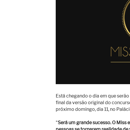
Superação
Fisiculturismo
Anabolizantes
Suplementação
Alimentação
Treino
Saúde
Ensaios
Concursos
Está chegando o dia em que serão 
Moda
final da versão original do concur
próximo domingo, dia 11, no Palá
Praia
"
Será um grande sucesso. O Miss e 
Contato
pessoas se tornarem realidade de 