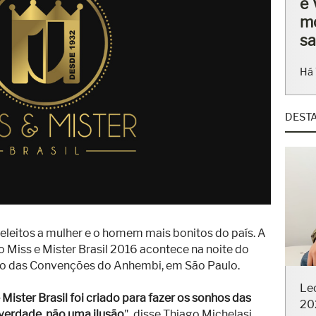
ba
en
Há 
DEST
eleitos a mulher e o homem mais bonitos do país. A
so Miss e Mister Brasil 2016 acontece na noite do
cio das Convenções do Anhembi, em São Paulo.
Le
20
Mister Brasil foi criado para fazer os sonhos das
verdade, não uma ilusão
", disse Thiago Michelasi,