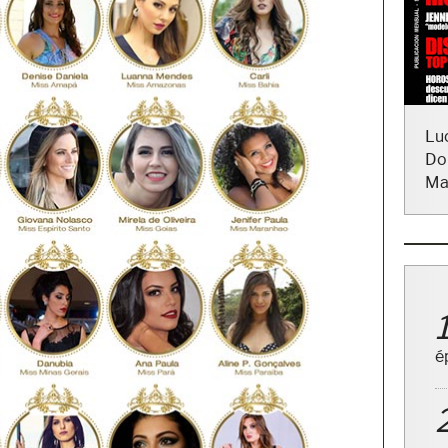
Lu
Do
Ma
é