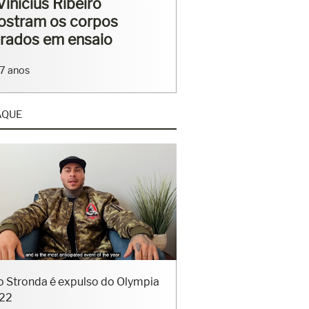
rriga tanquinho em
saio
4 anos
AQUE
o Stronda é expulso do Olympia
22