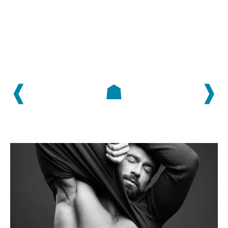
❰
☗
❱