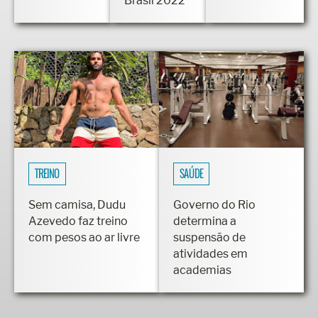
Brasil 2022
TREINO
SAÚDE
Sem camisa, Dudu
Governo do Rio
Azevedo faz treino
determina a
com pesos ao ar livre
suspensão de
atividades em
academias