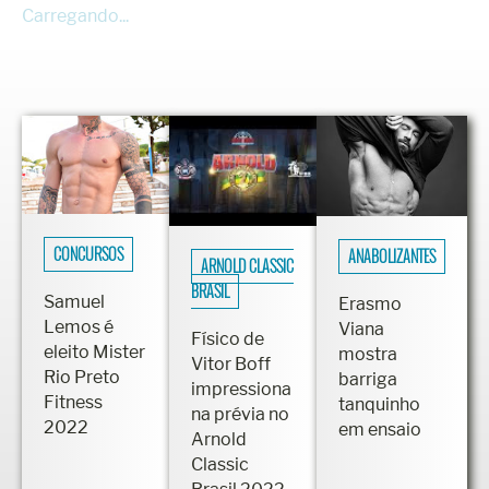
Carregando...
CONCURSOS
ANABOLIZANTES
ARNOLD CLASSIC
BRASIL
Samuel
Erasmo
Lemos é
Viana
Físico de
eleito Mister
mostra
Vitor Boff
Rio Preto
barriga
impressiona
Fitness
tanquinho
na prévia no
2022
em ensaio
Arnold
Classic