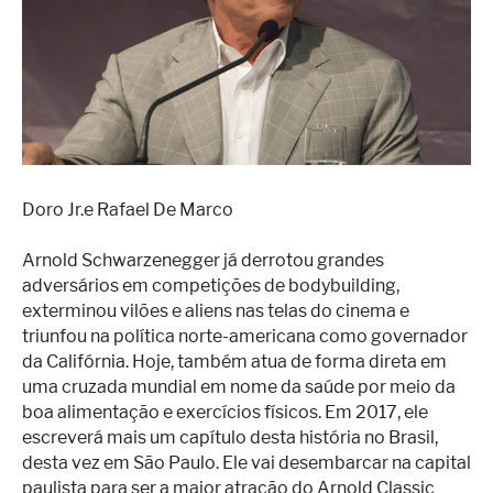
Superação
Fisiculturismo
Anabolizantes
Suplementação
Alimentação
Doro Jr.e Rafael De Marco
Treino
Saúde
Arnold Schwarzenegger já derrotou grandes
adversários em competições de bodybuilding,
Ensaios
exterminou vilões e aliens nas telas do cinema e
triunfou na política norte-americana como governador
Concursos
da Califórnia. Hoje, também atua de forma direta em
uma cruzada mundial em nome da saúde por meio da
Moda
boa alimentação e exercícios físicos. Em 2017, ele
Praia
escreverá mais um capítulo desta história no Brasil,
desta vez em São Paulo. Ele vai desembarcar na capital
Contato
paulista para ser a maior atração do Arnold Classic