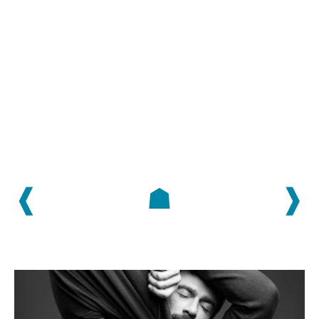
❰
☗
❱