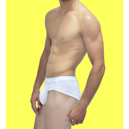
Superação
Fisiculturismo
Anabolizantes
Suplementação
Alimentação
Treino
Saúde
Ensaios
Concursos
Moda
Praia
Contato